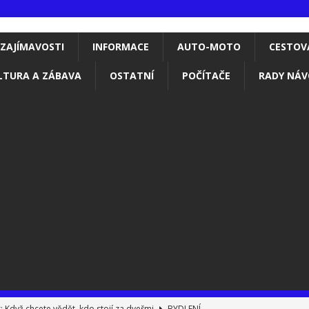
ZAJÍMAVOSTI
INFORMACE
AUTO-MOTO
CESTOV
LTURA A ZÁBAVA
OSTATNÍ
POČÍTAČE
RADY NÁV
 Když chcete vědět, kdo stojí za dveřmi
BYDLENÍ