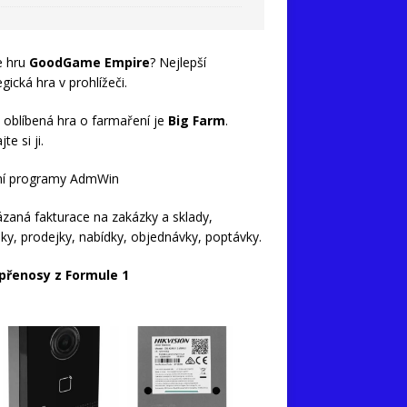
e hru
GoodGame Empire
? Nejlepší
egická hra v prohlížeči.
 oblíbená hra o farmaření je
Big Farm
.
te si ji.
ní programy AdmWin
zaná fakturace na zakázky a sklady,
ky, prodejky, nabídky, objednávky, poptávky.
 přenosy z Formule 1