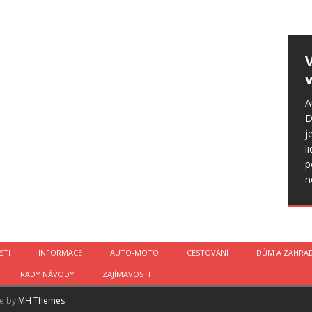
v
A
D
j
l
p
n
STI
INFORMACE
AUTO-MOTO
CESTOVÁNÍ
DŮM A ZAHRA
RADY NÁVODY
ZAJÍMAVOSTI
me by
MH Themes