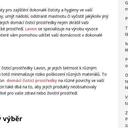
G
m
uty pro zajištění dokonalé čistoty a hygieny ve vaší
, umýt nádobí, odstranit mastnotu či vyčistit jakýkoliv jiný
P
ejich domácí čisticí prostředky nejen zkrášlí vaši
T
cké prostředí.
Lavon
se specializuje na výrobu vysoce
t
dků, které vám pomohou udržet vaši domácnost v dokonalé
M
k
P
o
í čisticí prostředky Lavon, je jejich šetrnost k různým
 totiž minimalizuje riziko poškození různých materiálů. To
D
von
domácí čisticí prostředky
na různé povrchy ve vaší
t
on také dbá na to, aby jejich produkty neobsahovaly
h
livé pro vaše zdraví nebo životní prostředí.
V
t
Z
ý výběr
P
z