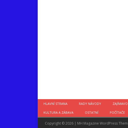
HLAVNÍ STRANA
RADY NÁVODY
ZAJÍMAVO
KULTURA A ZÁBAVA
OSTATNÍ
POČÍTAČE
Copyright © 2026 | MH Magazine WordPress The