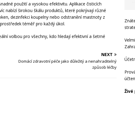
dné použití a vysokou efektivitu. Aplikace čisticích
íc nabízí širokou škálu produktů, které pokrývají různé
 oken, dezinfekci koupelny nebo odstranění mastnoty z
Znát
 prostředek téměř pro každý úkol.
strat
ální volbou pro všechny, kdo hledají efektivní a šetrné
Velmi
Zahraj
NEXT
Účet
Domácí zdravotní péče jako důležitý a nenahraditelný
způsob léčby
Prová
účten
Živé