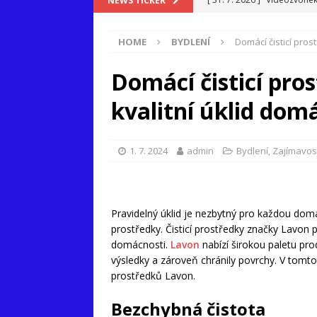
NEWS TICKER
[ 16. 7. 2026 ]
Když bankovn
HOME
BYDLENÍ
Domácí čisticí pros
[ 8. 7. 2026 ]
Goodgame Emp
[ 7. 7. 2026 ]
Proč outfit n
Domácí čisticí pro
[ 3. 7. 2026 ]
Teplo v kancel
kvalitní úklid dom
1. 7. 2024
admin
Bydlení
,
Zajímavos
Pravidelný úklid je nezbytný pro každou domác
prostředky. Čisticí prostředky značky Lavon p
domácnosti.
Lavon
nabízí širokou paletu pro
výsledky a zároveň chránily povrchy. V tomto
prostředků Lavon.
Bezchybná čistota