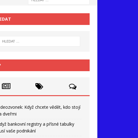
EDAT
P
ideozvonek: Když chcete vědět, kdo stojí
a dveřmi
dyž bankovní registry a přísné tabulky
usí vaše podnikání