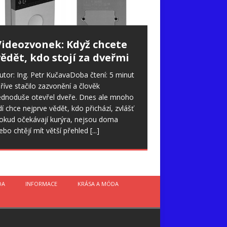
Videozvonek: Když chcete
ědět, kdo stojí za dveřmi
utor: Ing. Petr KučavaDoba čtení: 5 minut
říve stačilo zazvonění a člověk
ednoduše otevřel dveře. Dnes ale mnoho
idí chce nejprve vědět, kdo přichází, zvlášť
okud očekávají kurýra, nejsou doma
ebo chtějí mít větší přehled
[...]
DA
INFORMACE
KRÁSA A MÓDA