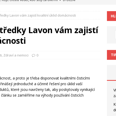
í registry a přísné tabulky dusí vaše podnikání
RADY NÁVODY
tředky Lavon vám zajistí kvalitní úklid domácnosti
HL
ire vás bude bavit minimálně 200 hodin
POČÍTAČE
a pohovoru není jen detail
RADY NÁVODY
středky Lavon vám zajistí
áři snižuje produktivitu. Co s tím
ZAJÍMAVOSTI
ácnosti
TI
ti
,
Zdraví a nemoci
0
nost, a proto je třeba disponovat kvalitními čisticími
řinášejí jednoduché a účinné řešení pro úklid vaší
duktů, které jsou navrženy tak, aby poskytovaly vynikající
V
 článku se zaměříme na výhody používání čisticích
z
K
d