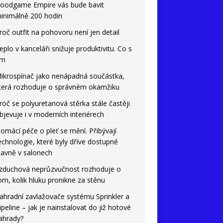
oodgame Empire vás bude bavit
inimálně 200 hodin
roč outfit na pohovoru není jen detail
eplo v kanceláři snižuje produktivitu. Co s
ím
ikrospínač jako nenápadná součástka,
terá rozhoduje o správném okamžiku
roč se polyuretanová stěrka stále častěji
bjevuje i v moderních interiérech
omácí péče o pleť se mění. Přibývají
echnologie, které byly dříve dostupné
lavně v salonech
zduchová neprůzvučnost rozhoduje o
om, kolik hluku pronikne za stěnu
ahradní zavlažovače systému Sprinkler a
ipeline – jak je nainstalovat do již hotové
ahrady?