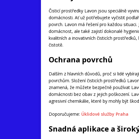
Čisticí prostředky Lavon jsou speciálně vyvin
domácnosti. Ať už potřebujete vyčistit podlahy
povrch. Lavon má řešení pro každou situaci. J
domácnost, ale také zajistí dokonalé hygieni
kvalitních a inovativních čisticích prostře
čistotě.
Ochrana povrchů
Dalším z hlavních důvodů, proč si lidé vybíraj
povrchům. Složení čisticích prostředků Lavon
znamená, že můžete bezpečně používat La
domácnosti bez obav z jejich poškození. Lav
agresivní chemikálie, které by mohly být škod
Doporučujeme:
Úklidové služby Praha
Snadná aplikace a širok