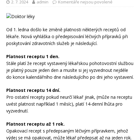
2. 7. 2024
admin
Komentáře nejsou povolené
Od 1. ledna došlo ke změně platnosti některých receptů od
lékaře. Nová vyhláška o předepisování léčivých přípravků při
poskytování zdravotních služeb je následující.
Platnost receptu 1 den.
Stále platí že recept vystavený lékařskou pohotovostní službou
je platný pouze jeden den a musíte si jej vyzvednout nejdéle
do konce kalendářního dne následujícího po dni jeho vystavení.
Platnost receptu 14 dní.
Pro ostatní recepty pokud neurčí lékař jinak, (může na receptu
uvést platnost například 1 měsíc), platí 14-denní lhůta pro
vyzvednutí.
Platnost receptu až 1 rok.
Opakovací recept s předepsaným léčivým přípravkem, jehož
výdej se má opakovat, může lékař předepsat až na jeden rok.