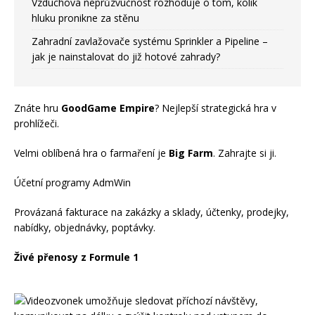
Vzduchová neprůzvučnost rozhoduje o tom, kolik
hluku pronikne za stěnu
Zahradní zavlažovače systému Sprinkler a Pipeline –
jak je nainstalovat do již hotové zahrady?
Znáte hru
GoodGame Empire
? Nejlepší strategická hra v
prohlížeči.
Velmi oblíbená hra o farmaření je
Big Farm
. Zahrajte si ji.
Účetní programy AdmWin
Provázaná fakturace na zakázky a sklady, účtenky, prodejky,
nabídky, objednávky, poptávky.
Živé přenosy z Formule 1