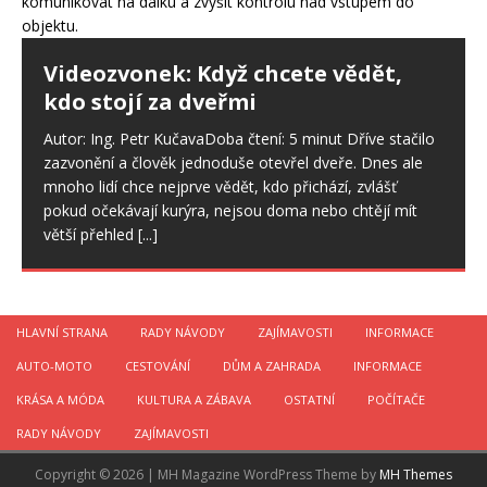
Videozvonek: Když chcete vědět,
kdo stojí za dveřmi
Autor: Ing. Petr KučavaDoba čtení: 5 minut Dříve stačilo
zazvonění a člověk jednoduše otevřel dveře. Dnes ale
mnoho lidí chce nejprve vědět, kdo přichází, zvlášť
pokud očekávají kurýra, nejsou doma nebo chtějí mít
větší přehled
[...]
HLAVNÍ STRANA
RADY NÁVODY
ZAJÍMAVOSTI
INFORMACE
AUTO-MOTO
CESTOVÁNÍ
DŮM A ZAHRADA
INFORMACE
KRÁSA A MÓDA
KULTURA A ZÁBAVA
OSTATNÍ
POČÍTAČE
RADY NÁVODY
ZAJÍMAVOSTI
Copyright © 2026 | MH Magazine WordPress Theme by
MH Themes