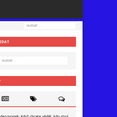
EDAT
P
ideozvonek: Když chcete vědět, kdo stojí