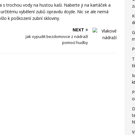
a s trochou vody na hustou kaši. Naberte ji na kartáček a
z
že k určitému vybělení zubů opravdu dojde. Nic se ale nemá
K
šlo k poškození zubní skloviny.
d
NEXT
G
Jak vypudit bezdomovce z nádraží
m
pomocí hudby
P
T
t
M
k
P
o
D
t
h
V