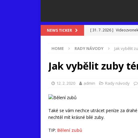
[ 31. 7. 2026 ]
Videozvonek:
NEWS TICKER
[ 16. 7. 2026 ]
Když bankovn
HOME
RADY NÁVODY
Jak vybělit 
[ 8. 7. 2026 ]
Goodgame Emp
[ 7. 7. 2026 ]
Proč outfit n
Jak vybělit zuby 
[ 3. 7. 2026 ]
Teplo v kancel
12. 2. 2020
admin
Rady návody
Také se vám nechce utrácet peníze za drahé 
nechtěl mít krásné bílé zuby.
TIP:
Bělení zubů