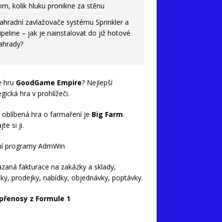
om, kolik hluku pronikne za stěnu
ahradní zavlažovače systému Sprinkler a
ipeline – jak je nainstalovat do již hotové
ahrady?
e hru
GoodGame Empire
? Nejlepší
egická hra v prohlížeči.
 oblíbená hra o farmaření je
Big Farm
.
te si ji.
ní programy AdmWin
zaná fakturace na zakázky a sklady,
ky, prodejky, nabídky, objednávky, poptávky.
 přenosy z Formule 1