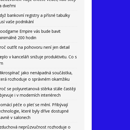
a dveřmi
dyž bankovní registry a přísné tabulky
usí vaše podnikání
oodgame Empire vás bude bavit
inimálně 200 hodin
roč outfit na pohovoru není jen detail
eplo v kanceláři snižuje produktivitu. Co s
ím
ikrospínač jako nenápadná součástka,
terá rozhoduje o správném okamžiku
roč se polyuretanová stěrka stále častěji
bjevuje i v moderních interiérech
omácí péče o pleť se mění. Přibývají
echnologie, které byly dříve dostupné
lavně v salonech
zduchová neprůzvučnost rozhoduje o