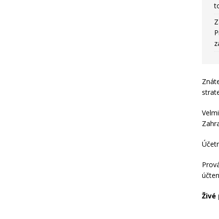
t
Z
P
z
Znát
strat
Velmi
Zahraj
Účet
Prová
účten
Živé