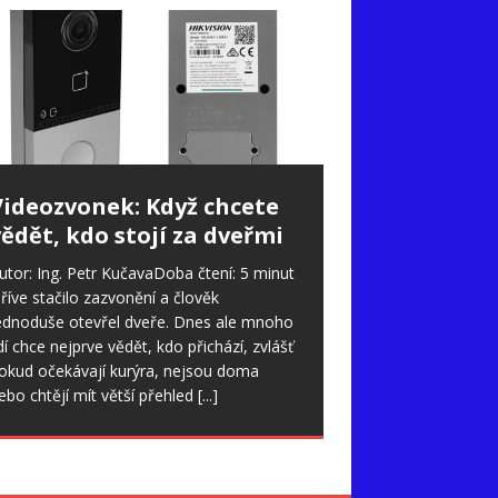
Videozvonek: Když chcete
ědět, kdo stojí za dveřmi
utor: Ing. Petr KučavaDoba čtení: 5 minut
říve stačilo zazvonění a člověk
ednoduše otevřel dveře. Dnes ale mnoho
idí chce nejprve vědět, kdo přichází, zvlášť
okud očekávají kurýra, nejsou doma
ebo chtějí mít větší přehled
[...]