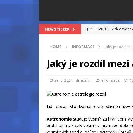
[ 31. 7. 2026 ]
Videozvonek:
NEWS TICKER
[ 16. 7. 2026 ]
Když bankovn
HOME
INFORMACE
Jaký je rozdíl m
[ 8. 7. 2026 ]
Goodgame Emp
[ 7. 7. 2026 ]
Proč outfit n
Jaký je rozdíl mezi
[ 3. 7. 2026 ]
Teplo v kancel
29. 6. 2024
admin
Informace
Ko
Lidé občas tyto dva naprosto odlišné názvy 
Astronomie
studuje vesmír za hranicemi atm
probíhají a jak celý vesmír vznikl nebo doko
vesmírných sond a lodí se uskutečňují právě 