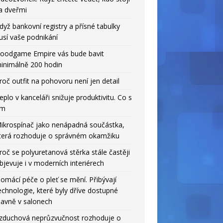
a dveřmi
dyž bankovní registry a přísné tabulky
usí vaše podnikání
oodgame Empire vás bude bavit
inimálně 200 hodin
roč outfit na pohovoru není jen detail
eplo v kanceláři snižuje produktivitu. Co s
ím
ikrospínač jako nenápadná součástka,
terá rozhoduje o správném okamžiku
roč se polyuretanová stěrka stále častěji
bjevuje i v moderních interiérech
omácí péče o pleť se mění. Přibývají
echnologie, které byly dříve dostupné
lavně v salonech
zduchová neprůzvučnost rozhoduje o