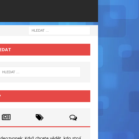
EDAT
P
ideozvonek: Když chcete vědět, kdo stojí