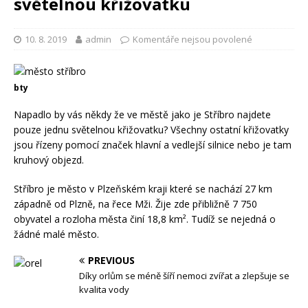
světelnou křižovatku
10. 8. 2019
admin
Komentáře nejsou povolené
bty
Napadlo by vás někdy že ve městě jako je Stříbro najdete
pouze jednu světelnou křižovatku? Všechny ostatní křižovatky
jsou řízeny pomocí značek hlavní a vedlejší silnice nebo je tam
kruhový objezd.
Stříbro je město v Plzeňském kraji které se nachází 27 km
západně od Plzně, na řece Mži. Žije zde přibližně 7 750
obyvatel a rozloha města činí 18,8 km². Tudíž se nejedná o
žádné malé město.
PREVIOUS
Díky orlům se méně šíří nemoci zvířat a zlepšuje se
kvalita vody