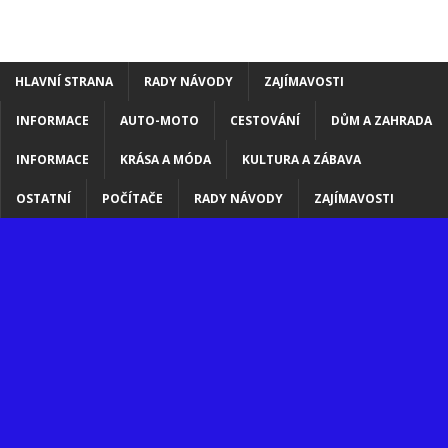
HLAVNÍ STRANA
RADY NÁVODY
ZAJÍMAVOSTI
INFORMACE
AUTO-MOTO
CESTOVÁNÍ
DŮM A ZAHRADA
INFORMACE
KRÁSA A MÓDA
KULTURA A ZÁBAVA
OSTATNÍ
POČÍTAČE
RADY NÁVODY
ZAJÍMAVOSTI