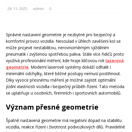
28. 11. 2025
admin
0
Správné nastavení geometrie je nezbytné pro bezpečný a
komfortní provoz vozidla. Nesoulad v úhlech zavěšení kol se
může projevit nestabilitou, nerovnoměrným sjížděním
pneumatik i zvýšenou spotřebou paliva. Stále více řidičů proto
využívá profesionální měření, kde hraje klíčovou roli
laserová
geometrie
. Moderní laserové systémy dokáží odhalit i
minimální odchylky, které běžné postupy nemusí postihnout.
Díky vysoce přesnému měření je možné zajistit optimální
jízdní vlastnosti vozidla i bezpečný průběh řízení. Tato metoda
se uplatňuje u osobních, firemních i sportovních automobilů.
Význam přesné geometrie
Špatně nastavená geometrie má negativní dopad na stabilitu
vozidla, reakce řízení i životnost podvozkových dílů. Pravidelné