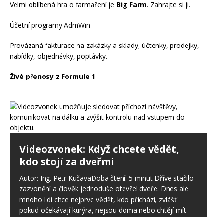
Velmi oblíbená hra o farmaření je
Big Farm
. Zahrajte si ji.
Účetní programy AdmWin
Provázaná fakturace na zakázky a sklady, účtenky, prodejky,
nabídky, objednávky, poptávky.
Živé přenosy z Formule 1
Videozvonek: Když chcete vědět,
kdo stojí za dveřmi
Autor: Ing. Petr KučavaDoba čtení: 5 minut Dříve stačilo
zazvonění a člověk jednoduše otevřel dveře. Dnes ale
mnoho lidí chce nejprve vědět, kdo přichází, zvlášť
pokud očekávají kurýra, nejsou doma nebo chtějí mít