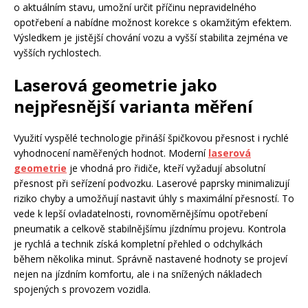
o aktuálním stavu, umožní určit příčinu nepravidelného
opotřebení a nabídne možnost korekce s okamžitým efektem.
Výsledkem je jistější chování vozu a vyšší stabilita zejména ve
vyšších rychlostech.
Laserová geometrie jako
nejpřesnější varianta měření
Využití vyspělé technologie přináší špičkovou přesnost i rychlé
vyhodnocení naměřených hodnot. Moderní
laserová
geometrie
je vhodná pro řidiče, kteří vyžadují absolutní
přesnost při seřízení podvozku. Laserové paprsky minimalizují
riziko chyby a umožňují nastavit úhly s maximální přesností. To
vede k lepší ovladatelnosti, rovnoměrnějšímu opotřebení
pneumatik a celkově stabilnějšímu jízdnímu projevu. Kontrola
je rychlá a technik získá kompletní přehled o odchylkách
během několika minut. Správně nastavené hodnoty se projeví
nejen na jízdním komfortu, ale i na snížených nákladech
spojených s provozem vozidla.