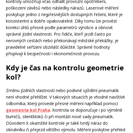
kontroly umožňují včas odhalit provozní opotřebení,
poškození závěsů nebo následky nárazů. Laserové měření
poskytuje jedno z nejpřesnějších dostupných řešení, které je
konzistentní a dobře opakovatelné. Díky tomu lze provést
korekci úhlů přesně podle parametrů výrobce a obnovit
správné jízdní vlastnosti. Pro řidiče, kteří jezdí často po
nerovných cestách nebo překonávají městské překážky, je
pravidelné seřízení obzvlášť důležité. Správné hodnoty
přispívají k bezpečnosti i ekonomičnosti provozu.
Kdy je čas na kontrolu geometrie
kol?
Změnu jízdních vlastností nebo podivné sjíždění pneumatik
není vhodné přehlížet. V takových situacích je vhodné navštívit
odborníka, který provede přesné měření například pomocí
geometrie kol Praha
. Kontrola se doporučuje i po výměně
tlumičů, silentbloků či při montáži nové sady pneumatik.
Důvodem k okamžité kontrole je také tvrdý náraz do
obrubníku či přejezd většího výmolu. Měření poskytne přehled