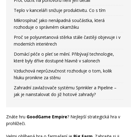
Proč outfit na pohovoru není jen detail
Teplo v kanceláři snižuje produktivitu. Co s tím
Mikrospínač jako nenápadná součástka, která
rozhoduje o správném okamžiku
Proč se polyuretanová stěrka stále častěji objevuje i v
moderních interiérech
Domácí péče o pleť se mění. Přibývají technologie,
které byly dříve dostupné hlavně v salonech
Vzduchová neprůzvučnost rozhoduje o tom, kolik
hluku pronikne za stěnu
Zahradní zavlažovače systému Sprinkler a Pipeline –
jak je nainstalovat do již hotové zahrady?
Znáte hru
GoodGame Empire
? Nejlepší strategická hra v
prohlížeči.
Velmi oblíbená hra o farmaření je
Big Farm
. Zahrajte si ji.