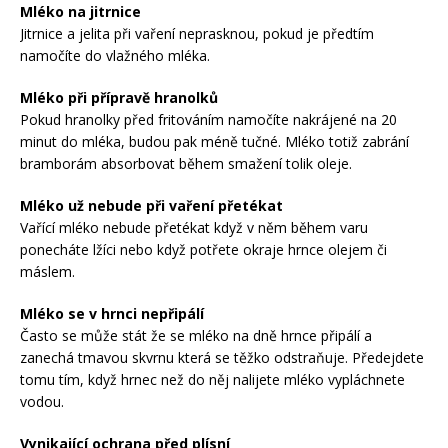
Mléko na jitrnice
Jitrnice a jelita při vaření neprasknou, pokud je předtím
namočíte do vlažného mléka.
Mléko při přípravě hranolků
Pokud hranolky před fritováním namočíte nakrájené na 20
minut do mléka, budou pak méně tučné. Mléko totiž zabrání
bramborám absorbovat během smažení tolik oleje.
Mléko už nebude při vaření přetékat
Vařící mléko nebude přetékat když v něm během varu
ponecháte lžíci nebo když potřete okraje hrnce olejem či
máslem.
Mléko se v hrnci nepřipálí
Často se může stát že se mléko na dně hrnce připálí a
zanechá tmavou skvrnu která se těžko odstraňuje. Předejdete
tomu tím, když hrnec než do něj nalijete mléko vypláchnete
vodou.
Vynikající ochrana před plísní