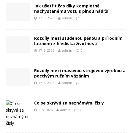
Jak ušetřit čas díky kompletně
nachystanému vozu s plnou nádrží
17. 5. 2026
admin
0
Rozdíly mezi studenou pěnou a přírodním
latexem z hlediska životnosti
17. 5. 2026
admin
0
Rozdíly mezi masovou strojovou výrobou a
poctivým ručním vázáním
17. 5. 2026
admin
0
Co se skrývá za neznámými čísly
5. 5. 2026
admin
0