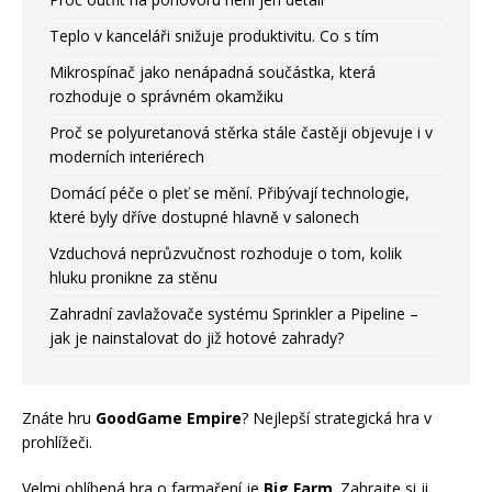
Teplo v kanceláři snižuje produktivitu. Co s tím
Mikrospínač jako nenápadná součástka, která
rozhoduje o správném okamžiku
Proč se polyuretanová stěrka stále častěji objevuje i v
moderních interiérech
Domácí péče o pleť se mění. Přibývají technologie,
které byly dříve dostupné hlavně v salonech
Vzduchová neprůzvučnost rozhoduje o tom, kolik
hluku pronikne za stěnu
Zahradní zavlažovače systému Sprinkler a Pipeline –
jak je nainstalovat do již hotové zahrady?
Znáte hru
GoodGame Empire
? Nejlepší strategická hra v
prohlížeči.
Velmi oblíbená hra o farmaření je
Big Farm
. Zahrajte si ji.