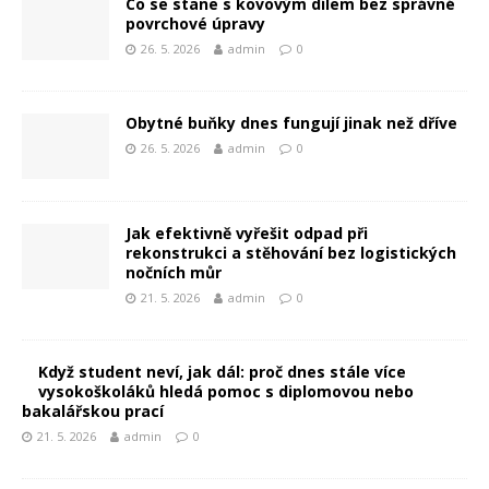
Co se stane s kovovým dílem bez správné
povrchové úpravy
26. 5. 2026
admin
0
Obytné buňky dnes fungují jinak než dříve
26. 5. 2026
admin
0
Jak efektivně vyřešit odpad při
rekonstrukci a stěhování bez logistických
nočních můr
21. 5. 2026
admin
0
Když student neví, jak dál: proč dnes stále více
vysokoškoláků hledá pomoc s diplomovou nebo
bakalářskou prací
21. 5. 2026
admin
0