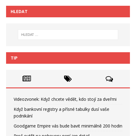
HLEDAT
TIP
Videozvonek: Když chcete vědět, kdo stojí za dveřmi
Když bankovní registry a přísné tabulky dusí vaše
podnikání
Goodgame Empire vás bude bavit minimálně 200 hodin
Proč outfit na pohovoru není jen detail