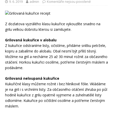
9. 6. 2019
admin
Komentáře nejsou povolené
Z dozlatova vyzrálého klasu kukuřice vykouzlíte snadno na
grilu velkou dobrotu kterou si zamilujete.
Grilovaná kukuřice v alobalu
Z kukuřice odstraníme listy, očistíme, přidáme snítku petržele,
kopru a zabalíme do alobalu. Obal nesmí být příliš těsný.
Vložíme na gril a necháme 25 až 30 minut rožnit za občasného
otáčení. Horkou kukuřici osolíme, potřeme čerstvým máslem a
podáváme.
Grilovaná neloupaná kukuřice
Kukuřičné klasy můžeme rožnit i bez hliníkové fólie. Vkládáme
je na gril i s vrchními listy. Za občasného otáčení zhruba po půl
hodině kukuřice z grilu opatrně vyjmeme a zuhelnatělé listy
odlomíme. Kukuřice po očištění osolíme a potřeme čerstvým
máslem.