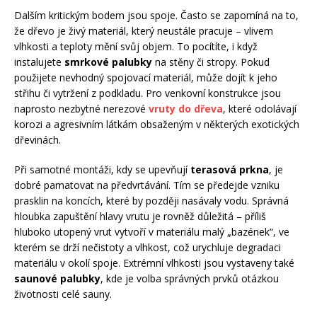
Dalším kritickým bodem jsou spoje. Často se zapomíná na to,
že dřevo je živý materiál, který neustále pracuje – vlivem
vlhkosti a teploty mění svůj objem. To pocítíte, i když
instalujete
smrkové palubky
na stěny či stropy. Pokud
použijete nevhodný spojovací materiál, může dojít k jeho
střihu či vytržení z podkladu. Pro venkovní konstrukce jsou
naprosto nezbytné nerezové
vruty do dřeva
, které odolávají
korozi a agresivním látkám obsaženým v některých exotických
dřevinách.
Při samotné montáži, kdy se upevňují
terasová prkna
, je
dobré pamatovat na předvrtávání. Tím se předejde vzniku
prasklin na koncích, které by později nasávaly vodu. Správná
hloubka zapuštění hlavy vrutu je rovněž důležitá – příliš
hluboko utopený vrut vytvoří v materiálu malý „bazének“, ve
kterém se drží nečistoty a vlhkost, což urychluje degradaci
materiálu v okolí spoje. Extrémní vlhkosti jsou vystaveny také
saunové palubky
, kde je volba správných prvků otázkou
životnosti celé sauny.