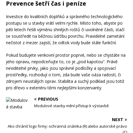
Prevence šetří čas i peníze
Investice do kvalitních doplňků a správného technologického
postupu se u stavby vrátí velmi rychle. Místo toho, abyste po
pěti letech řešili výměnu shnilých roštů či uvolněné části, stačí
se soustředit na běžnou údržbu povrchu. Pravidelné zametání
nečistot z mezer zajistí, že odtok vody bude stále funkční.
Pokud budujete venkovní prostor poprvé, nebo se chystáte na
jeho opravu, nepodceňujte to, co je „pod kapotou“. Právě
neviditelné prvky, jako jsou správné podložky a spojovací
prostředky, rozhodují o tom, zda bude vaše oáza radostí, či
zdrojem neustálých oprav. Stabilita a suchý podklad jsou totiž
pro dřevo v exteriéru těmi nejlepšími konzervanty.
PREVIOUS
Modulové stavby mění přístup k výstavbě
NEXT
Ako chrániť logo firmy: ochranná známka (R) alebo autorské právo
(C)