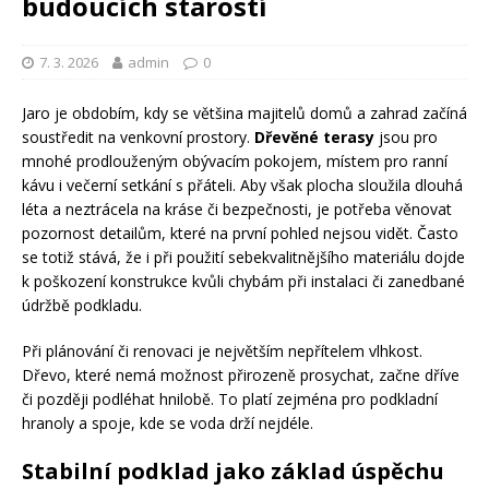
budoucích starostí
7. 3. 2026
admin
0
Jaro je obdobím, kdy se většina majitelů domů a zahrad začíná
soustředit na venkovní prostory.
Dřevěné terasy
jsou pro
mnohé prodlouženým obývacím pokojem, místem pro ranní
kávu i večerní setkání s přáteli. Aby však plocha sloužila dlouhá
léta a neztrácela na kráse či bezpečnosti, je potřeba věnovat
pozornost detailům, které na první pohled nejsou vidět. Často
se totiž stává, že i při použití sebekvalitnějšího materiálu dojde
k poškození konstrukce kvůli chybám při instalaci či zanedbané
údržbě podkladu.
Při plánování či renovaci je největším nepřítelem vlhkost.
Dřevo, které nemá možnost přirozeně prosychat, začne dříve
či později podléhat hnilobě. To platí zejména pro podkladní
hranoly a spoje, kde se voda drží nejdéle.
Stabilní podklad jako základ úspěchu