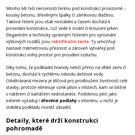
Mnoho lidí řeší nerovnosti terénu pod konstrukcí provizorně –
kousky betonu, dřevěnými špalky či zámkovou dlažbou.
Taková řešení jsou však nestabilní a časem dochází k
prosedání konstrukce, což vede k vrzání či kroucení prken.
Elegantním a technicky správným řešením pro vyrovnání
výškových rozdílů jsou
rektifikační terče
. Ty umožňují
nastavit milimetrovou přesnost a zároveň vytvářejí pod
konstrukcí volný prostor pro proudění vzduchu.
Díky tomu, že podkladní hranoly neleží přímo na vlhké zemi či
betonu, dochází k rychlému odvodu dešťové vody.
Odvětrávaná mezera je klíčová pro prodloužení životnosti celé
stavby, protože eliminuje vznik plísní v místech, kam se běžně
s nátěrem či kartáčem nedostanete. Podobnou péči jako
exteriér vyžadují i
dřevěné podlahy
v interiéru, u nichž je
stabilita podkladu rovněž zásadní.
Detaily, které drží konstrukci
pohromadě