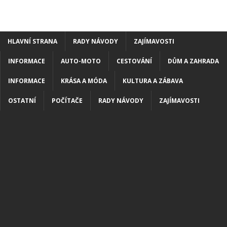
HLAVNÍ STRANA
RADY NÁVODY
ZAJÍMAVOSTI
INFORMACE
AUTO-MOTO
CESTOVÁNÍ
DŮM A ZAHRADA
INFORMACE
KRÁSA A MÓDA
KULTURA A ZÁBAVA
OSTATNÍ
POČÍTAČE
RADY NÁVODY
ZAJÍMAVOSTI