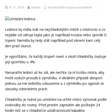
9. 11. 2019
admin
Komentáře nejsou povolené
Lednice by měla stát na nejchladnějším místě v místnosti a co
nejdále od zdroje tepla jako je například trouba nebo sporák či
topení. Neměla by tedy stát například pod oknem kam celý
den praží slunce.
Je vypočítáno, že každý stupeň navíc v okolí chladničky zvyšuje
její spotřebu o 4%.
Nenaražte lednici až ke zdi, ale nechte za ní trošku místa, aby
mohl vzduch proudit k výměníku. V ideálním případě alespoň
jednou za rok ledničku odsuneme a z výměníku po vypnutí ze
zásuvky odstraníme prach.
Chladničku je nutné po umístění na určité místo vyrovnat podle
vodováhy do roviny. Před prvním zapnutím ale počkejte 24
hodin než se v chladničce ustálí provozní kapaliny.