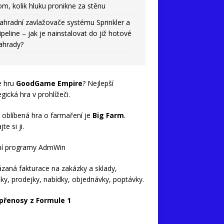
om, kolik hluku pronikne za stěnu
ahradní zavlažovače systému Sprinkler a
ipeline – jak je nainstalovat do již hotové
ahrady?
e hru
GoodGame Empire
? Nejlepší
egická hra v prohlížeči.
 oblíbená hra o farmaření je
Big Farm
.
te si ji.
ní programy AdmWin
zaná fakturace na zakázky a sklady,
ky, prodejky, nabídky, objednávky, poptávky.
 přenosy z Formule 1