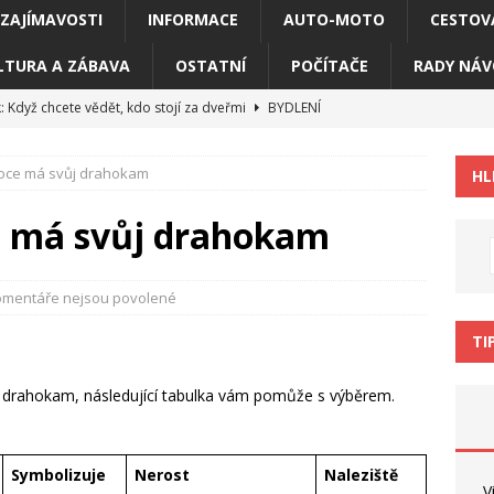
ZAJÍMAVOSTI
INFORMACE
AUTO-MOTO
CESTOV
LTURA A ZÁBAVA
OSTATNÍ
POČÍTAČE
RADY NÁV
 Když chcete vědět, kdo stojí za dveřmi
BYDLENÍ
í registry a přísné tabulky dusí vaše podnikání
RADY NÁVODY
roce má svůj drahokam
HL
ire vás bude bavit minimálně 200 hodin
POČÍTAČE
a pohovoru není jen detail
RADY NÁVODY
e má svůj drahokam
áři snižuje produktivitu. Co s tím
ZAJÍMAVOSTI
mentáře nejsou povolené
TI
 drahokam, následující tabulka vám pomůže s výběrem.
Symbolizuje
Nerost
Naleziště
V