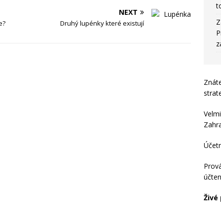
t
NEXT
Z
e?
Druhý lupénky které existují
P
z
Znát
strat
Velmi
Zahraj
Účet
Prová
účten
Živé