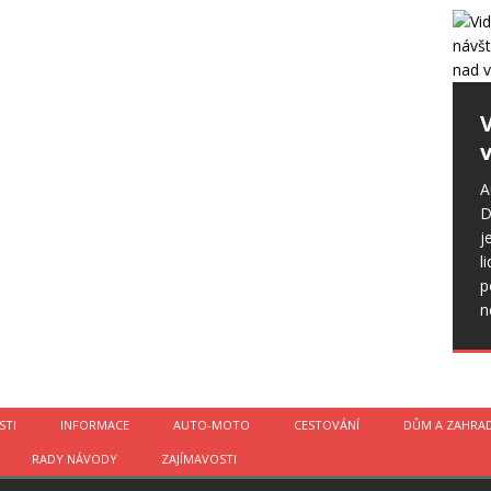
v
A
D
j
l
p
n
STI
INFORMACE
AUTO-MOTO
CESTOVÁNÍ
DŮM A ZAHRA
RADY NÁVODY
ZAJÍMAVOSTI