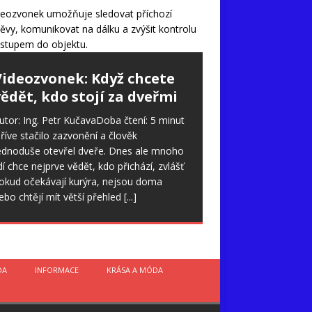
Videozvonek: Když chcete
ědět, kdo stojí za dveřmi
utor: Ing. Petr KučavaDoba čtení: 5 minut
říve stačilo zazvonění a člověk
ednoduše otevřel dveře. Dnes ale mnoho
idí chce nejprve vědět, kdo přichází, zvlášť
okud očekávají kurýra, nejsou doma
ebo chtějí mít větší přehled
[...]
DA
INFORMACE
KRÁSA A MÓDA