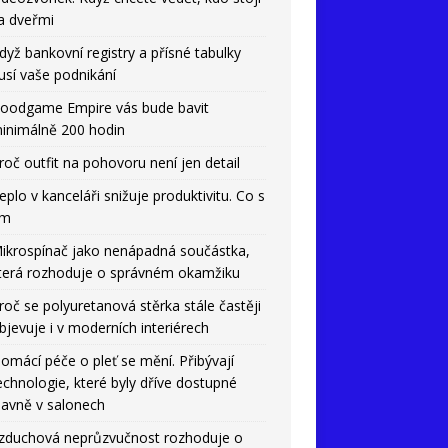
a dveřmi
dyž bankovní registry a přísné tabulky
usí vaše podnikání
oodgame Empire vás bude bavit
inimálně 200 hodin
roč outfit na pohovoru není jen detail
eplo v kanceláři snižuje produktivitu. Co s
ím
ikrospínač jako nenápadná součástka,
terá rozhoduje o správném okamžiku
roč se polyuretanová stěrka stále častěji
bjevuje i v moderních interiérech
omácí péče o pleť se mění. Přibývají
echnologie, které byly dříve dostupné
lavně v salonech
zduchová neprůzvučnost rozhoduje o