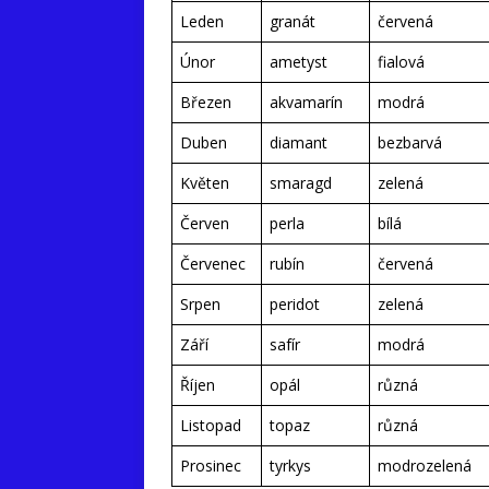
Leden
granát
červená
Únor
ametyst
fialová
Březen
akvamarín
modrá
Duben
diamant
bezbarvá
Květen
smaragd
zelená
Červen
perla
bílá
Červenec
rubín
červená
Srpen
peridot
zelená
Září
safír
modrá
Říjen
opál
různá
Listopad
topaz
různá
Prosinec
tyrkys
modrozelená