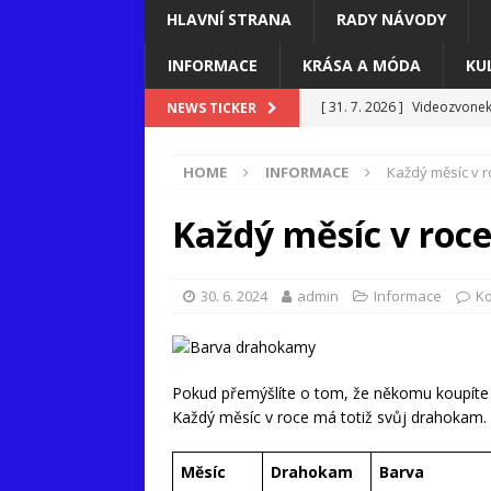
HLAVNÍ STRANA
RADY NÁVODY
INFORMACE
KRÁSA A MÓDA
KU
[ 31. 7. 2026 ]
Videozvonek:
NEWS TICKER
[ 16. 7. 2026 ]
Když bankovn
HOME
INFORMACE
Každý měsíc v 
[ 8. 7. 2026 ]
Goodgame Emp
[ 7. 7. 2026 ]
Proč outfit n
Každý měsíc v roc
[ 3. 7. 2026 ]
Teplo v kancel
30. 6. 2024
admin
Informace
Ko
Pokud přemýšlíte o tom, že někomu koupíte
Každý měsíc v roce má totiž svůj drahokam.
Měsíc
Drahokam
Barva