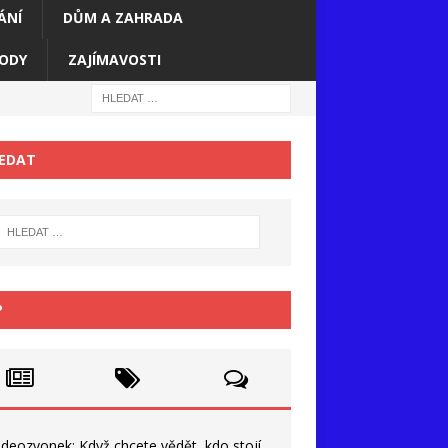
ÁNÍ
DŮM A ZAHRADA
ODY
ZAJÍMAVOSTI
EDAT
P
ideozvonek: Když chcete vědět, kdo stojí