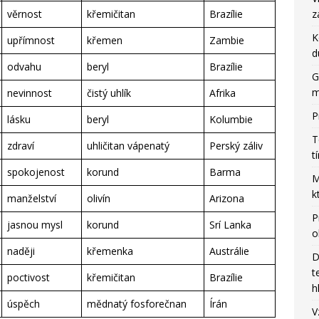
z
věrnost
křemičitan
Brazílie
K
upřímnost
křemen
Zambie
d
odvahu
beryl
Brazílie
G
m
nevinnost
čistý uhlík
Afrika
P
lásku
beryl
Kolumbie
T
zdraví
uhličitan vápenatý
Perský záliv
t
spokojenost
korund
Barma
M
k
manželství
olivín
Arizona
P
jasnou mysl
korund
Srí Lanka
o
naději
křemenka
Austrálie
D
t
poctivost
křemičitan
Brazílie
h
úspěch
mědnatý fosforečnan
Írán
V