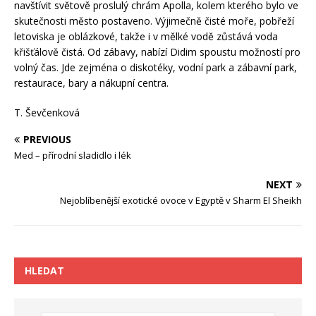
navštívit světově proslulý chrám Apolla, kolem kterého bylo ve
skutečnosti město postaveno. Výjimečně čisté moře, pobřeží
letoviska je oblázkové, takže i v mělké vodě zůstává voda
křišťálově čistá. Od zábavy, nabízí Didim spoustu možností pro
volný čas. Jde zejména o diskotéky, vodní park a zábavní park,
restaurace, bary a nákupní centra.
T. Ševčenková
PREVIOUS
Med – přírodní sladidlo i lék
NEXT
Nejoblíbenější exotické ovoce v Egyptě v Sharm El Sheikh
HLEDAT