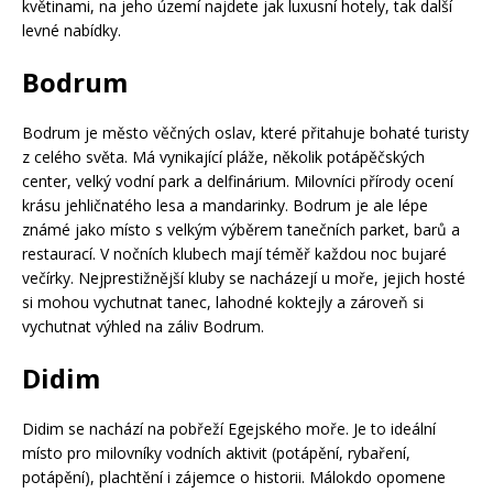
květinami, na jeho území najdete jak luxusní hotely, tak další
levné nabídky.
Bodrum
Bodrum je město věčných oslav, které přitahuje bohaté turisty
z celého světa. Má vynikající pláže, několik potápěčských
center, velký vodní park a delfinárium. Milovníci přírody ocení
krásu jehličnatého lesa a mandarinky. Bodrum je ale lépe
známé jako místo s velkým výběrem tanečních parket, barů a
restaurací. V nočních klubech mají téměř každou noc bujaré
večírky. Nejprestižnější kluby se nacházejí u moře, jejich hosté
si mohou vychutnat tanec, lahodné koktejly a zároveň si
vychutnat výhled na záliv Bodrum.
Didim
Didim se nachází na pobřeží Egejského moře. Je to ideální
místo pro milovníky vodních aktivit (potápění, rybaření,
potápění), plachtění i zájemce o historii. Málokdo opomene