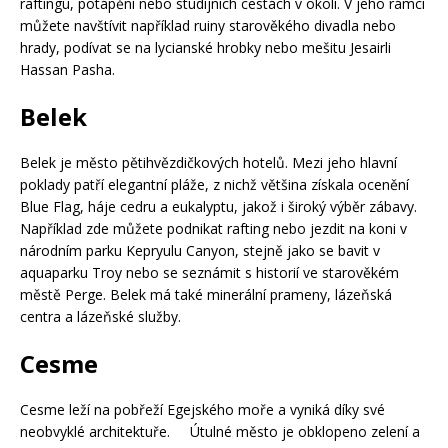
raftingu, potápění nebo studijních cestách v okolí. V jeho rámci
můžete navštívit například ruiny starověkého divadla nebo
hrady, podívat se na lycianské hrobky nebo mešitu Jesairli
Hassan Pasha.
Belek
Belek je město pětihvězdičkových hotelů. Mezi jeho hlavní
poklady patří elegantní pláže, z nichž většina získala ocenění
Blue Flag, háje cedru a eukalyptu, jakož i široký výběr zábavy.
Například zde můžete podnikat rafting nebo jezdit na koni v
národním parku Kepryulu Canyon, stejně jako se bavit v
aquaparku Troy nebo se seznámit s historií ve starověkém
městě Perge. Belek má také minerální prameny, lázeňská
centra a lázeňské služby.
Cesme
Cesme leží na pobřeží Egejského moře a vyniká díky své
neobvyklé architektuře. Útulné město je obklopeno zelení a