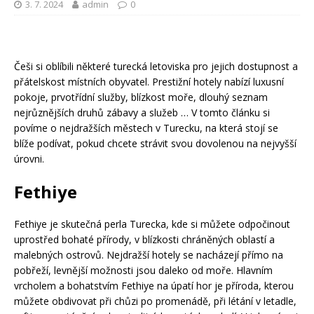
3. 7. 2024
admin
0
Češi si oblíbili některé turecká letoviska pro jejich dostupnost a
přátelskost místních obyvatel. Prestižní hotely nabízí luxusní
pokoje, prvotřídní služby, blízkost moře, dlouhý seznam
nejrůznějších druhů zábavy a služeb … V tomto článku si
povíme o nejdražších městech v Turecku, na která stojí se
blíže podívat, pokud chcete strávit svou dovolenou na nejvyšší
úrovni.
Fethiye
Fethiye je skutečná perla Turecka, kde si můžete odpočinout
uprostřed bohaté přírody, v blízkosti chráněných oblastí a
malebných ostrovů. Nejdražší hotely se nacházejí přímo na
pobřeží, levnější možnosti jsou daleko od moře. Hlavním
vrcholem a bohatstvím Fethiye na úpatí hor je příroda, kterou
můžete obdivovat při chůzi po promenádě, při létání v letadle,