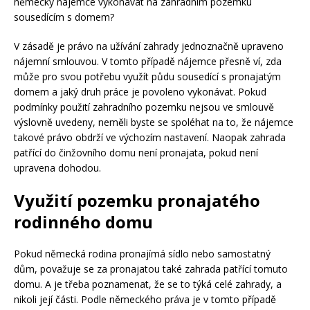
německý nájemce vykonávat na zahradním pozemku
sousedícím s domem?
V zásadě je právo na užívání zahrady jednoznačně upraveno
nájemní smlouvou. V tomto případě nájemce přesně ví, zda
může pro svou potřebu využít půdu sousedící s pronajatým
domem a jaký druh práce je povoleno vykonávat. Pokud
podmínky použití zahradního pozemku nejsou ve smlouvě
výslovně uvedeny, neměli byste se spoléhat na to, že nájemce
takové právo obdrží ve výchozím nastavení. Naopak zahrada
patřící do činžovního domu není pronajata, pokud není
upravena dohodou.
Využití pozemku pronajatého
rodinného domu
Pokud německá rodina pronajímá sídlo nebo samostatný
dům, považuje se za pronajatou také zahrada patřící tomuto
domu. A je třeba poznamenat, že se to týká celé zahrady, a
nikoli její části. Podle německého práva je v tomto případě