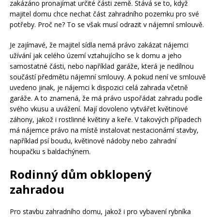
zakázáno pronajímat určité části země. Stává se to, když
majitel domu chce nechat část zahradního pozemku pro své
potřeby. Proč ne? To se však musí odrazit v nájemní smlouvě.
Je zajímavé, že majitel sídla nemá právo zakázat nájemci
užívání jak celého území vztahujícího se k domu a jeho
samostatné části, nebo například garáže, která je nedílnou
součástí předmětu nájemní smlouvy. A pokud není ve smlouvě
uvedeno jinak, je nájemci k dispozici celá zahrada včetně
garáže. A to znamená, že má právo uspořádat zahradu podle
svého vkusu a uvážení. Mají dovoleno vytvářet květinové
záhony, jakož i rostlinné květiny a keře. V takových případech
má nájemce právo na místě instalovat nestacionární stavby,
například psí boudu, květinové nádoby nebo zahradní
houpačku s baldachýnem.
Rodinný dům obklopený
zahradou
Pro stavbu zahradního domu, jakož i pro vybavení rybníka