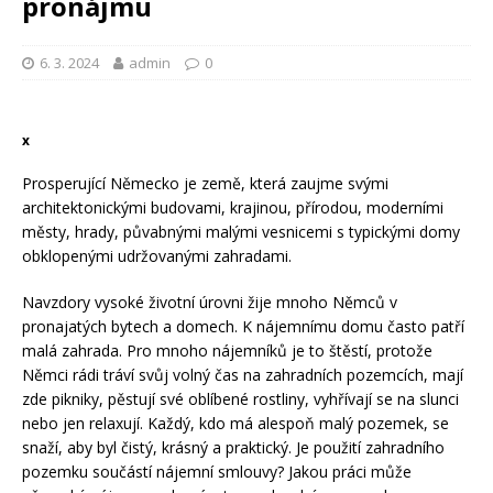
pronájmu
6. 3. 2024
admin
0
x
Prosperující Německo je země, která zaujme svými
architektonickými budovami, krajinou, přírodou, moderními
městy, hrady, půvabnými malými vesnicemi s typickými domy
obklopenými udržovanými zahradami.
Navzdory vysoké životní úrovni žije mnoho Němců v
pronajatých bytech a domech. K nájemnímu domu často patří
malá zahrada. Pro mnoho nájemníků je to štěstí, protože
Němci rádi tráví svůj volný čas na zahradních pozemcích, mají
zde pikniky, pěstují své oblíbené rostliny, vyhřívají se na slunci
nebo jen relaxují. Každý, kdo má alespoň malý pozemek, se
snaží, aby byl čistý, krásný a praktický. Je použití zahradního
pozemku součástí nájemní smlouvy? Jakou práci může