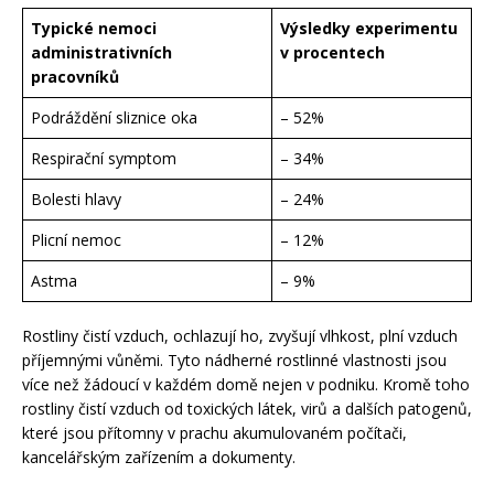
Typické nemoci
Výsledky experimentu
administrativních
v procentech
pracovníků
Podráždění sliznice oka
– 52%
Respirační symptom
– 34%
Bolesti hlavy
– 24%
Plicní nemoc
– 12%
Astma
– 9%
Rostliny čistí vzduch, ochlazují ho, zvyšují vlhkost, plní vzduch
příjemnými vůněmi. Tyto nádherné rostlinné vlastnosti jsou
více než žádoucí v každém domě nejen v podniku. Kromě toho
rostliny čistí vzduch od toxických látek, virů a dalších patogenů,
které jsou přítomny v prachu akumulovaném počítači,
kancelářským zařízením a dokumenty.