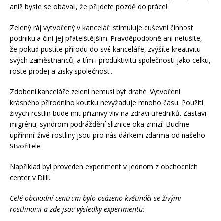
aniž byste se obávali, že přijdete pozdě do práce!
Zelený ráj vytvořený v kanceláři stimuluje duševní činnost
podniku a činí jej přátelštějším. Pravděpodobně ani netušíte,
že pokud pustíte přírodu do své kanceláře, zvýšíte kreativitu
svých zaměstnanců, a tím i produktivitu společnosti jako celku,
roste prodej a zisky společnosti.
Zdobení kanceláře zelení nemusí být drahé. Vytvoření
krásného přírodního koutku nevyžaduje mnoho času. Použití
živých rostlin bude mít příznivý vliv na zdraví úředníků. Zastaví
migrénu, syndrom podráždění sliznice oka zmizí. Buďme
upřímní: živé rostliny jsou pro nás dárkem zdarma od našeho
Stvořitele.
Například byl proveden experiment v jednom z obchodních
center v Dillí.
Celé obchodní centrum bylo osázeno květináči se živými
rostlinami a zde jsou výsledky experimentu: