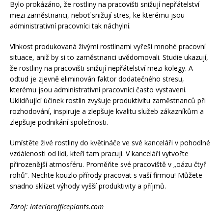
Bylo prokázáno, že rostliny na pracovišti snižují nepřátelství
mezi zaměstnanci, neboť snižují stres, ke kterému jsou
administrativní pracovníci tak náchylní.
Vlhkost produkovaná živými rostlinami vyřeší mnohé pracovní
situace, aniž by si to zaměstnanci uvědomovali. Studie ukazují,
že rostliny na pracovišti snižují nepřátelství mezi kolegy. A
odtud je zjevně eliminován faktor dodatečného stresu,
kterému jsou administrativní pracovníci často vystaveni.
Uklidňující účinek rostlin zvyšuje produktivitu zaměstnanců při
rozhodování, inspiruje a zlepšuje kvalitu služeb zákazníkům a
zlepšuje podnikání společnosti.
Umístěte živé rostliny do květináče ve své kanceláři v pohodlné
vzdálenosti od lidí, kteří tam pracují. V kanceláři vytvořte
přirozenější atmosféru. Proměňte své pracoviště v „oázu čtyř
rohů“. Nechte kouzlo přírody pracovat s vaší firmou! Můžete
snadno sklízet výhody vyšší produktivity a příjmů.
Zdroj: interiorofficeplants.com