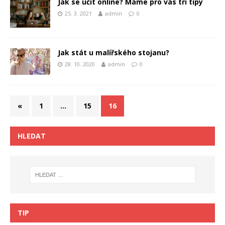
Jak se učit online? Máme pro vás tři tipy
25. 3. 2021
admin
0
Jak stát u malířského stojanu?
28. 10. 2020
admin
0
«
1
…
15
16
HLEDAT
TIP