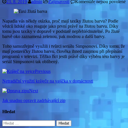
u
23. 8. 2019
admin
Zajímavosti
Komentáře nejsou povolené
t
s
n
Napadla vás někdy otázka, proč mají taxíky žlutou barvu? Podle
P
vědců lidské oko reaguje jako první právě na žlutou barvu. Díky
m
tomu jsou taxíky v dopravě v podstatě nepřehlédnutelné. Po žluté
t
barvě oko zaznamená zelenou, pak modrou a další barvy.
ž
b
Toho samozřejmě využili i tvůrci seriálu Simpsonovi. Díky tomu, že
mají postavičky žlutou barvu, člověka ihned zaujmou při přepínání
programů v televizi. Těžko říct jestli právě díky výběru této barvy je
seriál Simpsonovi tak oblíbený.
Previous
Netradiční využití kráječe na vajíčka v domácnosti
Next
Jak snadno opravit zadrhávající zip
Hledat
Vyhledávání