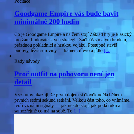
Počítače
Goodgame Empire vás bude bavit
minimálně 200 hodin
Co je Goodgame Empire a na čem stojí Základ hry je klasický
pro žánr budovatelských strategií. Začínáš s malým hradem,
prázdnou pokladnicí a hrstkou vojáků. Postupně stavíš
budovy, těžíš suroviny — kámen, dřevo a jídlo
[...]
Rady návody
Proč outfit na pohovoru není jen
detail
Výzkumy ukazují, že první dojem si člověk udělá během
prvních sedmi sekund setkání. Velkou část toho, co vnímáme,
tvoří vizuální signály — jak někdo stojí, jak podá ruku a
samozřejmě co má na sobě. To
[...]