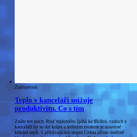
Zajímavosti
Teplo v kanceláři snižuje
produktivitu. Co s tím
Znáte ten pocit. Rtuť teploměru šplhá ke třicítce, vzduch v
kanceláři by se dal krájet a jediným zvukem je unavené
klikání myší. S přibývajícími stupni Celsia přímo úměrně