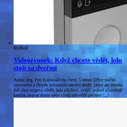
Bydlení
Videozvonek: Když chcete vědět, kdo
stojí za dveřmi
Autor: Ing. Petr KučavaDoba čtení: 5 minut Dříve stačilo
zazvonění a člověk jednoduše otevřel dveře. Dnes ale mnoho
lidí chce nejprve vědět, kdo přichází, zvlášť pokud očekávají
kurýra, nejsou doma nebo chtějí mít větší přehled
[...]