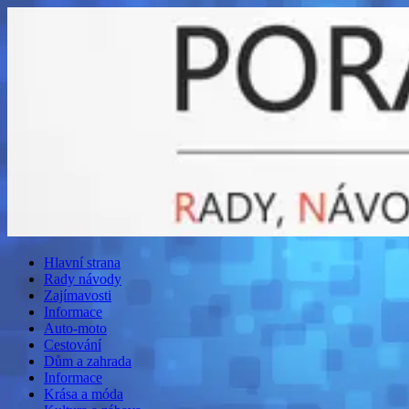
Hlavní strana
Rady návody
Zajímavosti
Informace
Auto-moto
Cestování
Dům a zahrada
Informace
Krása a móda