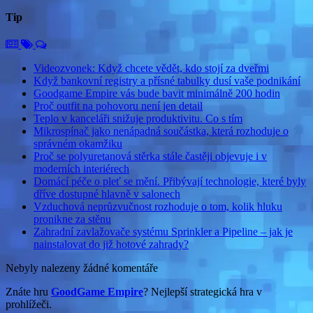
Tip
Videozvonek: Když chcete vědět, kdo stojí za dveřmi
Když bankovní registry a přísné tabulky dusí vaše podnikání
Goodgame Empire vás bude bavit minimálně 200 hodin
Proč outfit na pohovoru není jen detail
Teplo v kanceláři snižuje produktivitu. Co s tím
Mikrospínač jako nenápadná součástka, která rozhoduje o
správném okamžiku
Proč se polyuretanová stěrka stále častěji objevuje i v
moderních interiérech
Domácí péče o pleť se mění. Přibývají technologie, které byly
dříve dostupné hlavně v salonech
Vzduchová neprůzvučnost rozhoduje o tom, kolik hluku
pronikne za stěnu
Zahradní zavlažovače systému Sprinkler a Pipeline – jak je
nainstalovat do již hotové zahrady?
Nebyly nalezeny žádné komentáře
Znáte hru
GoodGame Empire
? Nejlepší strategická hra v
prohlížeči.