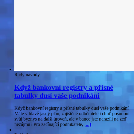
Rady návody
Když bankovní registry a přísné
tabulky dusí vaše podnikání
Když bankovní registry a přísné tabulky dusí vaše podnikání
Máte v hlavě jasný plán, zajištěné odběratele i chuť posunout
svůj byznys na další úroveň, ale v bance jste narazili na zeď
nezájmu? Pro začínající podnikatele,
[...]