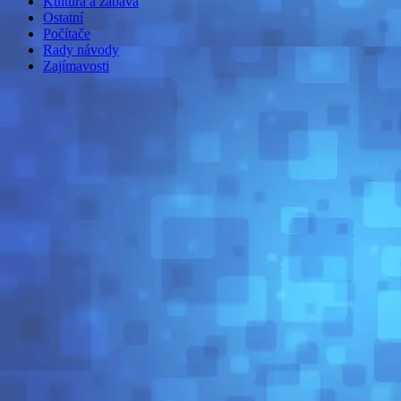
Kultura a zábava
Ostatní
Počítače
Rady návody
Zajímavosti