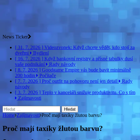
News Ticker
[ 31. 7. 2026 ]
Videozvonek: Když chcete vědět, kdo stojí za
dveřmi
Bydlení
[ 16. 7. 2026 ]
Když bankovní registry a přísné tabulky dusí
vaše podnikání
Rady návody
[ 8. 7. 2026 ]
Goodgame Empire vás bude bavit minimálně
200 hodin
Počítače
[ 7. 7. 2026 ]
Proč outfit na pohovoru není jen detail
Rady
návody
[ 3. 7. 2026 ]
Teplo v kanceláři snižuje produktivitu. Co s tím
Zajímavosti
Vyhledávání
Home
Zajímavosti
Proč mají taxíky žlutou barvu?
Proč mají taxíky žlutou barvu?