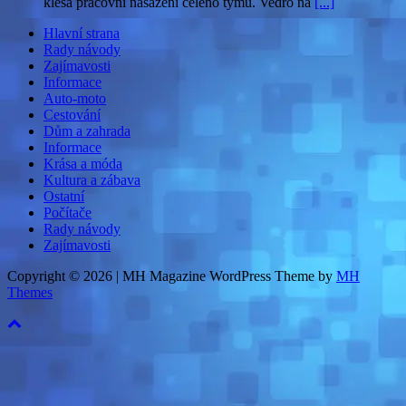
klesá pracovní nasazení celého týmu. Vedro na
[...]
Hlavní strana
Rady návody
Zajímavosti
Informace
Auto-moto
Cestování
Dům a zahrada
Informace
Krása a móda
Kultura a zábava
Ostatní
Počítače
Rady návody
Zajímavosti
Copyright © 2026 | MH Magazine WordPress Theme by
MH
Themes