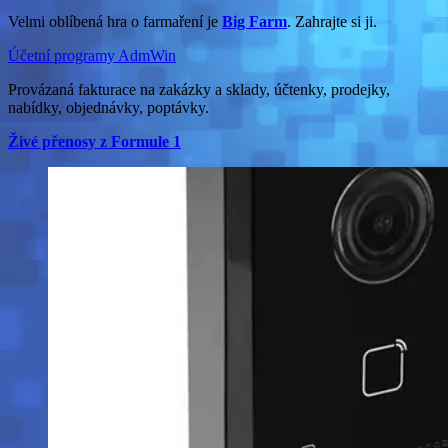
Velmi oblíbená hra o farmaření je
Big Farm
. Zahrajte si ji.
Účetní programy AdmWin
Provázaná fakturace na zakázky a sklady, účtenky, prodejky,
nabídky, objednávky, poptávky.
Živé přenosy z Formule 1