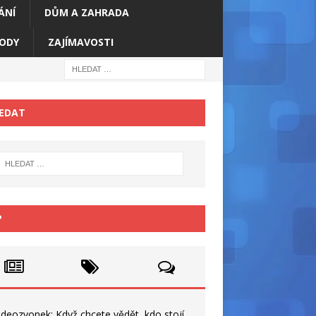
ÁNÍ
DŮM A ZAHRADA
ODY
ZAJÍMAVOSTI
EDAT
P
ideozvonek: Když chcete vědět, kdo stojí