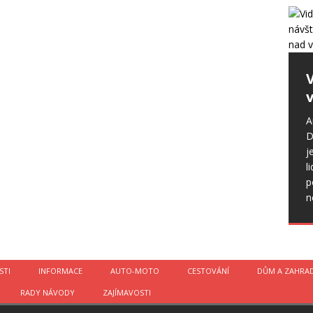
v
A
D
j
l
p
n
STI
INFORMACE
AUTO-MOTO
CESTOVÁNÍ
DŮM A ZAHRA
RADY NÁVODY
ZAJÍMAVOSTI