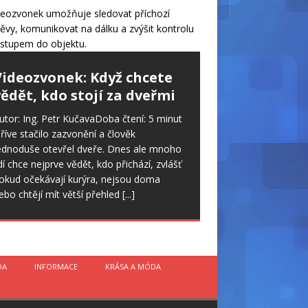
Videozvonek: Když chcete
ědět, kdo stojí za dveřmi
utor: Ing. Petr KučavaDoba čtení: 5 minut
říve stačilo zazvonění a člověk
ednoduše otevřel dveře. Dnes ale mnoho
idí chce nejprve vědět, kdo přichází, zvlášť
okud očekávají kurýra, nejsou doma
ebo chtějí mít větší přehled
[...]
DA
INFORMACE
KRÁSA A MÓDA