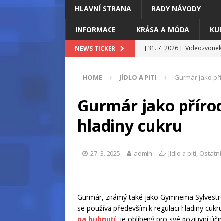
HLAVNÍ STRANA
RADY NÁVODY
INFORMACE
KRÁSA A MÓDA
KU
[ 31. 7. 2026 ]
Videozvonek:
NEWS TICKER
[ 16. 7. 2026 ]
Když bankovn
HOME
JÍDLO A PITI
Gurmár jako pří
[ 8. 7. 2026 ]
Goodgame Emp
[ 7. 7. 2026 ]
Proč outfit n
Gurmár jako přírod
[ 3. 7. 2026 ]
Teplo v kancel
hladiny cukru
27. 3. 2025
admin
Jídlo a piti
,
Ostatní
Gurmár, známý také jako Gymnema Sylvestre, 
se používá především k regulaci hladiny cukr
na hubnutí
, je oblíbený pro své pozitivní 