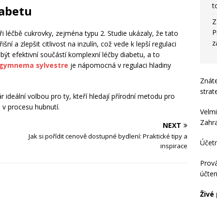
t
iabetu
Z
P
 léčbě cukrovky, zejména typu 2. Studie ukázaly, že tato
z
šní a zlepšit citlivost na inzulín, což vede k lepší regulaci
být efektivní součástí komplexní léčby diabetu, a to
gymnema sylvestre
je nápomocná v regulaci hladiny
Znát
strat
ideální volbou pro ty, kteří hledají přírodní metodu pro
u v procesu hubnutí.
Velmi
Zahraj
NEXT
Jak si pořídit cenově dostupné bydlení: Praktické tipy a
Účet
inspirace
Prová
účten
Živé