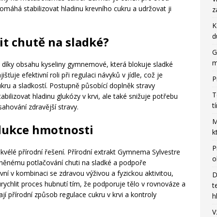
máhá stabilizovat hladinu krevního cukru a udržovat ji
z
K
d
t chutě na sladké?
G
m
 díky obsahu kyseliny gymnemové, která blokuje sladké
ťuje efektivní roli při regulaci návyků v jídle, což je
P
 cukru a sladkostí. Postupně působící doplněk stravy
T
bilizovat hladinu glukózy v krvi, ale také snižuje potřebu
t
ahování zdravější stravy.
M
dukce hmotnosti
k
P
skvélé přírodní řešení. Přírodní extrakt Gymnema Sylvestre
o
míněnému potlačování chuti na sladké a podpoře
vní v kombinaci se zdravou výživou a fyzickou aktivitou,
D
rychlit proces hubnutí tím, že podporuje tělo v rovnováze a
t
ají přírodní způsob regulace cukru v krvi a kontroly
h
V