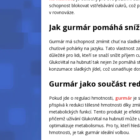
schopnost blokovat vstřebávání cukrů, což po
v rovnováze.
Jak gurmár pomáhá sníži
Gurmár má schopnost zmírnit chuť na sladké
chuťové pohárky na jazyku. Tato vlastnost zajiš
důležité pro lidi, kteří se snaží snížit příjem
GlukoVital na hubnutí tak nejen že pomáhá sta
konzumace sladkých jídel, což usnadňuje dos
Gurmár jako součást re
Pokud jde o regulaci hmotnosti,
gurmár
je 
přispívá k redukci tělesné hmotnosti díky z
metabolických funkcí. Tento produkt je efekti
přičemž užívání GlukoVital na hubnutí může u
optimalizuje metabolismus. Pro ty, kteří hled
hmotnosti, je tak gurmár ideální volbou.