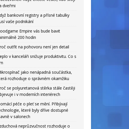
a dveřmi
dyž bankovní registry a přísné tabulky
usí vaše podnikání
oodgame Empire vás bude bavit
inimálně 200 hodin
roč outfit na pohovoru není jen detail
eplo v kanceláři snižuje produktivitu. Co s
ím
ikrospínač jako nenápadná součástka,
terá rozhoduje o správném okamžiku
roč se polyuretanová stěrka stále častěji
bjevuje i v moderních interiérech
omácí péče o pleť se mění. Přibývají
echnologie, které byly dříve dostupné
lavně v salonech
zduchová neprůzvučnost rozhoduje o