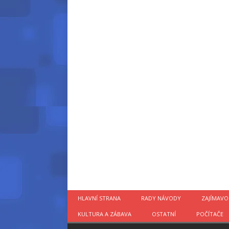
HLAVNÍ STRANA
RADY NÁVODY
ZAJÍMAVO
KULTURA A ZÁBAVA
OSTATNÍ
POČÍTAČE