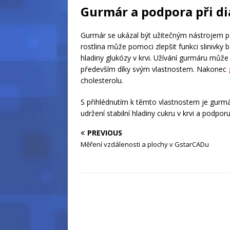
Gurmár a podpora při d
Gurmár se ukázal být užitečným nástrojem při
rostlina může pomoci zlepšit funkci slinivky bři
hladiny glukózy v krvi. Užívání gurmáru může 
především díky svým vlastnostem. Nakonec
cholesterolu.
S přihlédnutím k těmto vlastnostem je gurmár 
udržení stabilní hladiny cukru v krvi a podpor
PREVIOUS
Měření vzdálenosti a plochy v GstarCADu