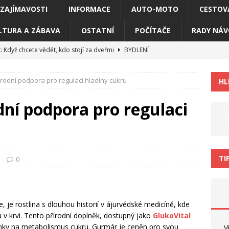
ZAJÍMAVOSTI
INFORMACE
AUTO-MOTO
CESTOV
LTURA A ZÁBAVA
OSTATNÍ
POČÍTAČE
RADY NÁV
 Když chcete vědět, kdo stojí za dveřmi
BYDLENÍ
í registry a přísné tabulky dusí vaše podnikání
RADY NÁVODY
rodní podpora pro regulaci hladiny cukru
HL
ire vás bude bavit minimálně 200 hodin
POČÍTAČE
a pohovoru není jen detail
RADY NÁVODY
ní podpora pro regulaci
áři snižuje produktivitu. Co s tím
ZAJÍMAVOSTI
TI
0
je rostlina s dlouhou historií v ájurvédské medicíně, kde
u v krvi. Tento přírodní doplněk, dostupný jako
GlukoVital
účinky na metabolismus cukru. Gurmár je ceněn pro svou
V