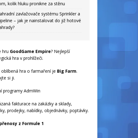
om, kolik hluku pronikne za stěnu
ahradní zavlažovače systému Sprinkler a
ipeline – jak je nainstalovat do již hotové
ahrady?
e hru
GoodGame Empire
? Nejlepší
egická hra v prohlížeči.
 oblíbená hra o farmaření je
Big Farm
.
te si ji.
ní programy AdmWin
zaná fakturace na zakázky a sklady,
ky, prodejky, nabídky, objednávky, poptávky.
 přenosy z Formule 1