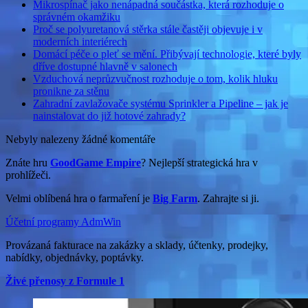
Mikrospínač jako nenápadná součástka, která rozhoduje o
správném okamžiku
Proč se polyuretanová stěrka stále častěji objevuje i v
moderních interiérech
Domácí péče o pleť se mění. Přibývají technologie, které byly
dříve dostupné hlavně v salonech
Vzduchová neprůzvučnost rozhoduje o tom, kolik hluku
pronikne za stěnu
Zahradní zavlažovače systému Sprinkler a Pipeline – jak je
nainstalovat do již hotové zahrady?
Nebyly nalezeny žádné komentáře
Znáte hru
GoodGame Empire
? Nejlepší strategická hra v
prohlížeči.
Velmi oblíbená hra o farmaření je
Big Farm
. Zahrajte si ji.
Účetní programy AdmWin
Provázaná fakturace na zakázky a sklady, účtenky, prodejky,
nabídky, objednávky, poptávky.
Živé přenosy z Formule 1