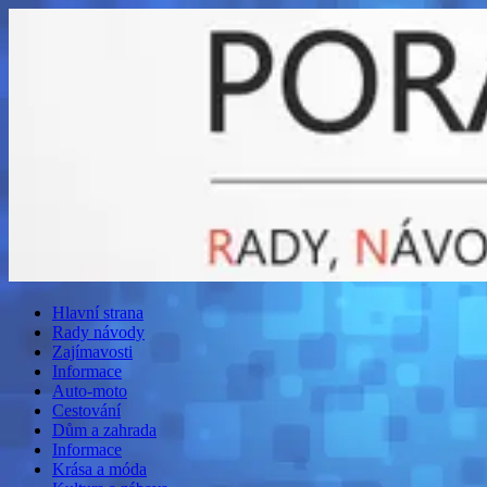
Hlavní strana
Rady návody
Zajímavosti
Informace
Auto-moto
Cestování
Dům a zahrada
Informace
Krása a móda