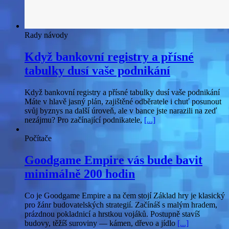
Rady návody
Když bankovní registry a přísné
tabulky dusí vaše podnikání
Když bankovní registry a přísné tabulky dusí vaše podnikání
Máte v hlavě jasný plán, zajištěné odběratele i chuť posunout
svůj byznys na další úroveň, ale v bance jste narazili na zeď
nezájmu? Pro začínající podnikatele,
[...]
Počítače
Goodgame Empire vás bude bavit
minimálně 200 hodin
Co je Goodgame Empire a na čem stojí Základ hry je klasický
pro žánr budovatelských strategií. Začínáš s malým hradem,
prázdnou pokladnicí a hrstkou vojáků. Postupně stavíš
budovy, těžíš suroviny — kámen, dřevo a jídlo
[...]