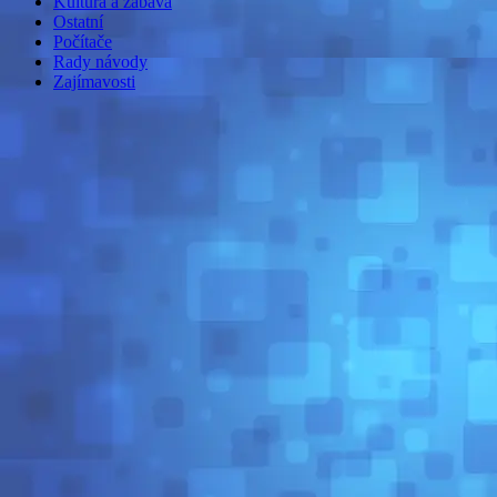
Kultura a zábava
Ostatní
Počítače
Rady návody
Zajímavosti