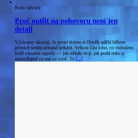
Rady návody
Proč outfit na pohovoru není jen
detail
Výzkumy ukazují, že první dojem si člověk udělá během
prvních sedmi sekund setkání. Velkou část toho, co vnímáme,
tvoří vizuální signály — jak někdo stojí, jak podá ruku a
samozřejmě co má na sobě. To
[...]