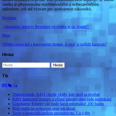
zásilka je přepravována nejefektivnějším a nejbezpečnějším
způsobem, což má význam pro spokojenost zákazníků.
Previous
„Akustické úpravy: Revoluce ve zvuku je na dosah!“
Next
Obliba cestování s karavanem stoupá. A proč si pořídit karavan?
Hledat
Vyhledávání
Tip
Videozvonek: Když chcete vědět, kdo stojí za dveřmi
Když bankovní registry a přísné tabulky dusí vaše podnikání
Goodgame Empire vás bude bavit minimálně 200 hodin
Proč outfit na pohovoru není jen detail
Teplo v kanceláři snižuje produktivitu. Co s tím