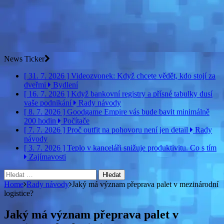
News Ticker
[ 31. 7. 2026 ]
Videozvonek: Když chcete vědět, kdo stojí za
dveřmi
Bydlení
[ 16. 7. 2026 ]
Když bankovní registry a přísné tabulky dusí
vaše podnikání
Rady návody
[ 8. 7. 2026 ]
Goodgame Empire vás bude bavit minimálně
200 hodin
Počítače
[ 7. 7. 2026 ]
Proč outfit na pohovoru není jen detail
Rady
návody
[ 3. 7. 2026 ]
Teplo v kanceláři snižuje produktivitu. Co s tím
Zajímavosti
Vyhledávání
Home
Rady návody
Jaký má význam přeprava palet v mezinárodní
logistice?
Jaký má význam přeprava palet v