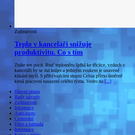
Zajímavosti
Teplo v kanceláři snižuje
produktivitu. Co s tím
Znáte ten pocit. Rtuť teploměru šplhá ke třicítce, vzduch v
kanceláři by se dal krájet a jediným zvukem je unavené
klikání myší. S přibývajícími stupni Celsia přímo úměrně
klesá pracovní nasazení celého týmu. Vedro na
[...]
Hlavní strana
Rady návody
Zajímavosti
Informace
Auto-moto
Cestování
Dům a zahrada
Informace
Krása a móda