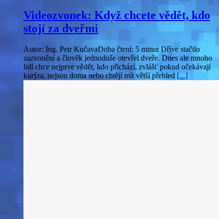
Videozvonek: Když chcete vědět, kdo
stojí za dveřmi
Autor: Ing. Petr KučavaDoba čtení: 5 minut Dříve stačilo
zazvonění a člověk jednoduše otevřel dveře. Dnes ale mnoho
lidí chce nejprve vědět, kdo přichází, zvlášť pokud očekávají
kurýra, nejsou doma nebo chtějí mít větší přehled
[...]