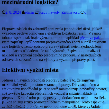
mezinárodní logistice?
2. 8. 2024
admin
Rady návody
,
Zajímavosti
0
Přeprava zásilek do zahraničí není zcela jednoduchý úkol, jelikož
vyžaduje pečlivé plánování a efektivní logistická řešení. V rámci
tohoto aspektu tak hraje významnou roli například
přeprava palet
,
která zajišťuje lepší ochranu přepravovaného zboží a lepší efektivitu
celé logistiky. Tento způsob přepravy přináší nejen zjednodušení
manipulace s nákladem, ale také výrazně přispívá k optimalizaci
nákladů a zrychlení celého přepravního procesu. V následujících
odstavcích se zaměříme na výhody a význam přepravy palet.
Efektivní využití místa
Jednou z hlavních předností přepravy palet je to, že zajišťuje
maximální využití prostoru v rámci přepravy. Díky snadnému a
efektivnímu uspořádání palet se totiž minimalizuje nevyužitý prostor,
což zvyšuje kapacitu přepravních vozidel a snižuje náklady na
přepravu. Kromě toho palety poskytují dodatečnou ochranu zásilek,
jelikož snižují riziko poškození během manipulace. Tento aspekt je
zvláště důležitý pro křehké nebo hodnotné zboží, které vyžaduje