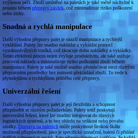
zvýšenou péči. Zboží umístěné na paletách je také méně náchylné k
posunu během
přepravy zásilek
, což minimalizuje riziko poškození
nebo ztráty.
Snadná a rychlá manipulace
Další výhodou přepravy palet je snazší manipulace a rychlejší
vykládání. Palety lze snadno nakládat a vykládat pomocí
vysokozdvižných vozíků, což zkracuje dobu nakládky a vykládky.
Tento efektivní proces nejen zvyšuje produktivitu, ale také snižuje
pracovní náklady a minimalizuje riziko poškození zboží během
manipulace. Palety je také možné snadno přemísťovat mezi různými
přepravními prostředky bez nutnosti překládání zboží. To vede k
plynulejšímu a rychlejšímu průběhu celé přepravy.
Univerzální řešení
Další výhodou přepravy palet je její flexibilita a schopnost
přizpůsobit se různým požadavkům. Palety totiž poskytují
univerzální řešení, které lze snadno integrovat do různých
logistických systémů, a to bez ohledu na velikost nebo povahu
zásilky.
Doprava na paletách
může poskytnout širokou škálu
možností přizpůsobení, jako je specifické označení, balení či přidání
dalších ochranných prvků. Tato přizpůsobitelnost zajišťuje, že každá