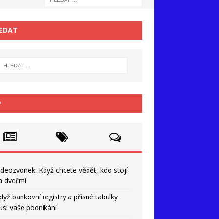
EDAT
P
ideozvonek: Když chcete vědět, kdo stojí
a dveřmi
dyž bankovní registry a přísné tabulky
usí vaše podnikání