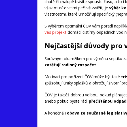
chatě či chalupě trávíte spoustu času, a to i
však musíte velmi pečlivě zvážit, je
výběr ko
vlastnostmi, které umožňují specifický (nepra
S výběrem optimální ČOV vám poradí napříkla
vás projekt
domácí čistírny odpadních vod na
Nejčastější důvody pro
Správným okamžikem pro výměnu septiku za Č
zatěžují rodinný rozpočet
.
Motivací pro pořízení ČOV může být také
tri
způsobují úniky splašků a ohrožují životní pro
ČOV je taktéž dobrou volbou, pokud plánuje
anebo pokud byste rádi
přečištěnou odpadn
A konečně i
obava ze současné legislativ