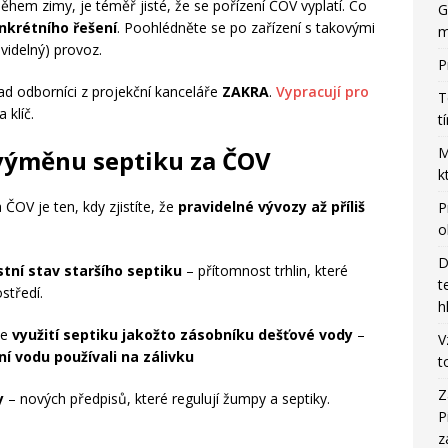
 během zimy, je téměř jisté, že se pořízení ČOV vyplatí. Co
G
nkrétního řešení
. Poohlédněte se po zařízení s takovými
m
videlný) provoz.
P
d odborníci z projekční kanceláře
ZAKRA
.
Vypracují pro
T
 klíč.
t
M
 výměnu septiku za ČOV
k
OV je ten, kdy zjistíte, že
pravidelné vývozy až příliš
P
o
D
stní stav staršího septiku
– přítomnost trhlin, které
t
středí.
h
te
využití septiku jakožto zásobníku dešťové vody
–
V
í vodu používali na zálivku
t
Z
y
– nových předpisů, které regulují žumpy a septiky.
P
z