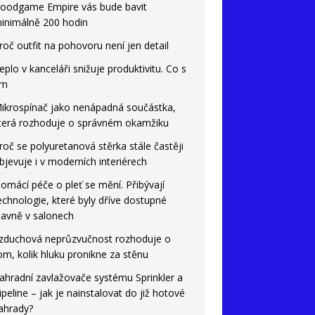
oodgame Empire vás bude bavit
inimálně 200 hodin
roč outfit na pohovoru není jen detail
eplo v kanceláři snižuje produktivitu. Co s
ím
ikrospínač jako nenápadná součástka,
terá rozhoduje o správném okamžiku
roč se polyuretanová stěrka stále častěji
bjevuje i v moderních interiérech
omácí péče o pleť se mění. Přibývají
echnologie, které byly dříve dostupné
lavně v salonech
zduchová neprůzvučnost rozhoduje o
om, kolik hluku pronikne za stěnu
ahradní zavlažovače systému Sprinkler a
ipeline – jak je nainstalovat do již hotové
ahrady?