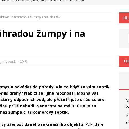
í registry a přísné tabulky dusí vaše podnikání
RADY NÁVODY
ektivní náhradou žumpy i na chatě?
HL
ire vás bude bavit minimálně 200 hodin
POČÍTAČE
a pohovoru není jen detail
RADY NÁVODY
náhradou žumpy i na
áři snižuje produktivitu. Co s tím
ZAJÍMAVOSTI
TI
jímavosti
0
yslu odvádět do přírody. Ale co když se vám septik
říliš drahý? Nabízí se i jiné možnosti. Možná vás
tírny odpadních vod, ale přečetli jste si, že se pro
V
itě, příliš nehodí. Nenechte se mýlit, ČOV je za
z
 než žumpa či tříkomorový septik.
K
d
á vytíženost daného rekreačního objektu
. Pokud na