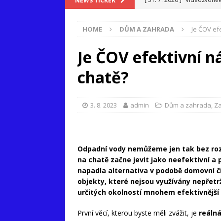
NEWS TICKER
[ 16. 7. 2026 ]
Když bankovn
HOME
DŮM A ZAHRADA
Je ČOV ef
[ 8. 7. 2026 ]
Goodgame Emp
[ 7. 7. 2026 ]
Proč outfit n
Je ČOV efektivní 
[ 3. 7. 2026 ]
Teplo v kancel
chatě?
3. 8. 2023
admin
Dům a zahrada
,
Za
Odpadní vody nemůžeme jen tak bez rozm
na chatě začne jevit jako neefektivní a p
napadla alternativa v podobě domovní čis
objekty, které nejsou využívány nepřetrž
určitých okolností mnohem efektivnější
První věcí, kterou byste měli zvážit, je
reáln