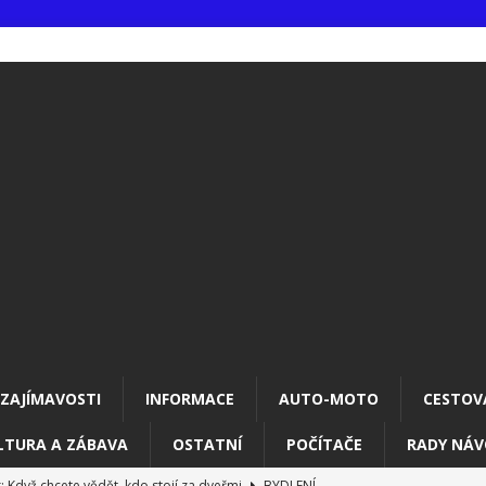
ZAJÍMAVOSTI
INFORMACE
AUTO-MOTO
CESTOV
LTURA A ZÁBAVA
OSTATNÍ
POČÍTAČE
RADY NÁV
 Když chcete vědět, kdo stojí za dveřmi
BYDLENÍ