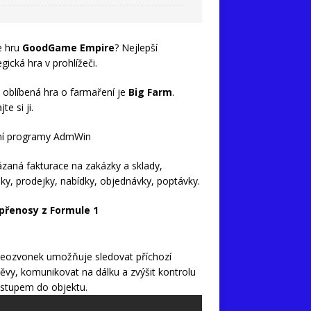
e hru
GoodGame Empire
? Nejlepší
egická hra v prohlížeči.
 oblíbená hra o farmaření je
Big Farm
.
te si ji.
ní programy AdmWin
zaná fakturace na zakázky a sklady,
ky, prodejky, nabídky, objednávky, poptávky.
 přenosy z Formule 1