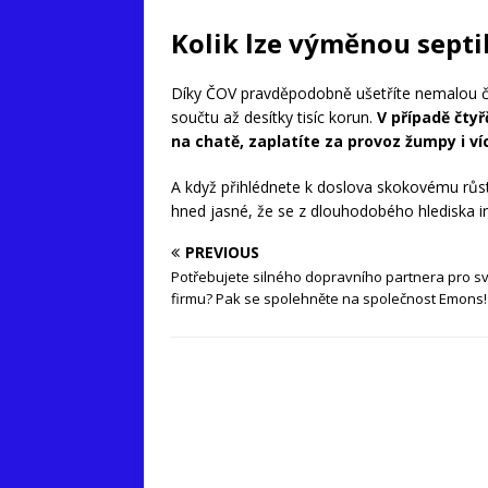
Kolik lze výměnou septi
Díky ČOV pravděpodobně ušetříte nemalou č
součtu až desítky tisíc korun.
V případě čty
na chatě, zaplatíte za provoz žumpy i ví
A když přihlédnete k doslova skokovému růst
hned jasné, že se z dlouhodobého hlediska in
PREVIOUS
Potřebujete silného dopravního partnera pro sv
firmu? Pak se spolehněte na společnost Emons!