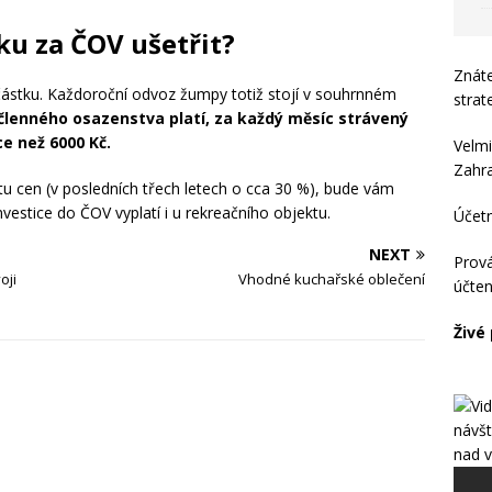
ku za ČOV ušetřit?
Znát
ástku. Každoroční odvoz žumpy totiž stojí v souhrnném
strat
řčlenného osazenstva platí, za každý měsíc strávený
ce než 6000 Kč.
Velmi
Zahraj
u cen (v posledních třech letech o cca 30 %), bude vám
vestice do ČOV vyplatí i u rekreačního objektu.
Účet
NEXT
Prová
oji
Vhodné kuchařské oblečení
účten
Živé