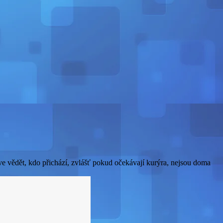
ve vědět, kdo přichází, zvlášť pokud očekávají kurýra, nejsou doma