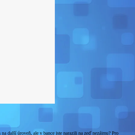
 na další úroveň, ale v bance jste narazili na zeď nezájmu? Pro