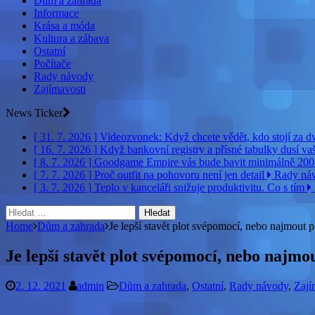
Dům a zahrada
Informace
Krása a móda
Kultura a zábava
Ostatní
Počítače
Rady návody
Zajímavosti
News Ticker
[ 31. 7. 2026 ]
Videozvonek: Když chcete vědět, kdo stojí za 
[ 16. 7. 2026 ]
Když bankovní registry a přísné tabulky dusí v
[ 8. 7. 2026 ]
Goodgame Empire vás bude bavit minimálně 20
[ 7. 7. 2026 ]
Proč outfit na pohovoru není jen detail
Rady ná
[ 3. 7. 2026 ]
Teplo v kanceláři snižuje produktivitu. Co s tím
Vyhledávání
Home
Dům a zahrada
Je lepší stavět plot svépomocí, nebo najmout p
Je lepší stavět plot svépomocí, nebo najmo
2. 12. 2021
admin
Dům a zahrada
,
Ostatní
,
Rady návody
,
Zají