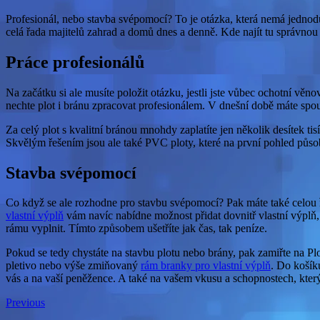
Profesionál, nebo stavba svépomocí? To je otázka, která nemá jednoduch
celá řada majitelů zahrad a domů dnes a denně. Kde najít tu správn
Práce profesionálů
Na začátku si ale musíte položit otázku, jestli jste vůbec ochotní věn
nechte plot i bránu zpracovat profesionálem. V dnešní době máte spou
Za celý plot s kvalitní bránou mnohdy zaplatíte jen několik desítek t
Skvělým řešením jsou ale také PVC ploty, které na první pohled půs
Stavba svépomocí
Co když se ale rozhodne pro stavbu svépomocí? Pak máte také celou
vlastní výplň
vám navíc nabídne možnost přidat dovnitř vlastní výplň, 
rámu vyplnit. Tímto způsobem ušetříte jak čas, tak peníze.
Pokud se tedy chystáte na stavbu plotu nebo brány, pak zamiřte na Plo
pletivo nebo výše zmiňovaný
rám branky pro vlastní výplň
. Do košík
vás a na vaší peněžence. A také na vašem vkusu a schopnostech, kter
Previous