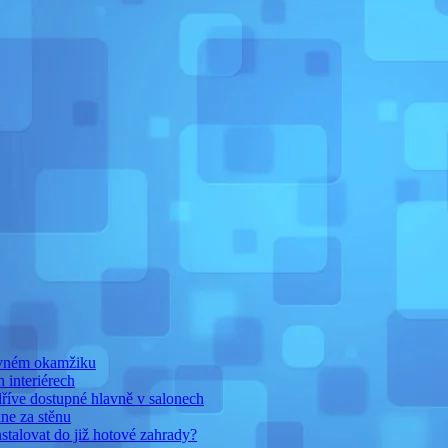
rávném okamžiku
h interiérech
dříve dostupné hlavně v salonech
ne za stěnu
nstalovat do již hotové zahrady?