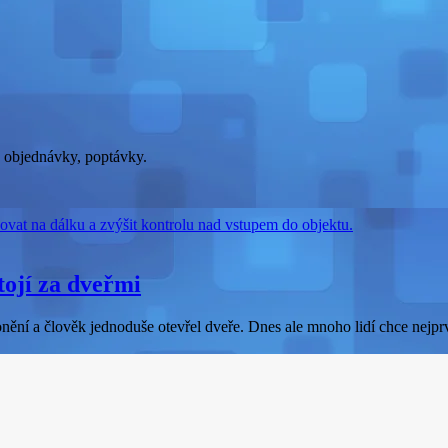
, objednávky, poptávky.
tojí za dveřmi
onění a člověk jednoduše otevřel dveře. Dnes ale mnoho lidí chce nejpr