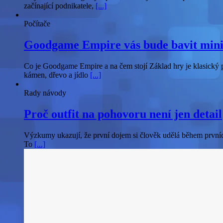
začínající podnikatele,
[...]
Počítače
Goodgame Empire vás bude bavit mini
Co je Goodgame Empire a na čem stojí Základ hry je klasický p
kámen, dřevo a jídlo
[...]
Rady návody
Proč outfit na pohovoru není jen detail
Výzkumy ukazují, že první dojem si člověk udělá během prvních
To
[...]