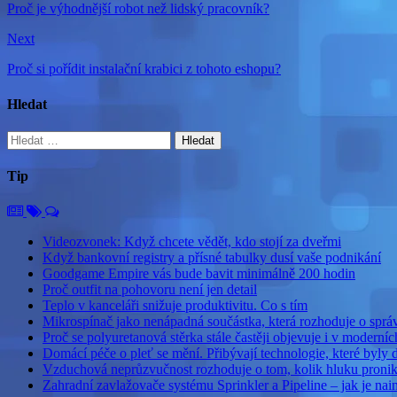
Proč je výhodnější robot než lidský pracovník?
Next
Proč si pořídit instalační krabici z tohoto eshopu?
Hledat
Vyhledávání
Tip
Videozvonek: Když chcete vědět, kdo stojí za dveřmi
Když bankovní registry a přísné tabulky dusí vaše podnikání
Goodgame Empire vás bude bavit minimálně 200 hodin
Proč outfit na pohovoru není jen detail
Teplo v kanceláři snižuje produktivitu. Co s tím
Mikrospínač jako nenápadná součástka, která rozhoduje o sp
Proč se polyuretanová stěrka stále častěji objevuje i v moderníc
Domácí péče o pleť se mění. Přibývají technologie, které byly 
Vzduchová neprůzvučnost rozhoduje o tom, kolik hluku pronik
Zahradní zavlažovače systému Sprinkler a Pipeline – jak je nai