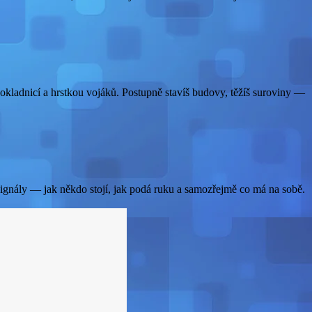
okladnicí a hrstkou vojáků. Postupně stavíš budovy, těžíš suroviny —
signály — jak někdo stojí, jak podá ruku a samozřejmě co má na sobě.