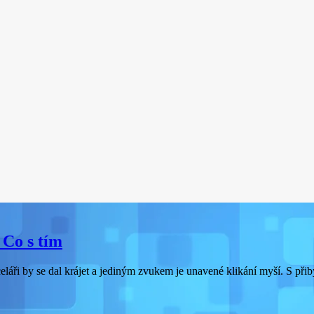
 Co s tím
celáři by se dal krájet a jediným zvukem je unavené klikání myší. S př