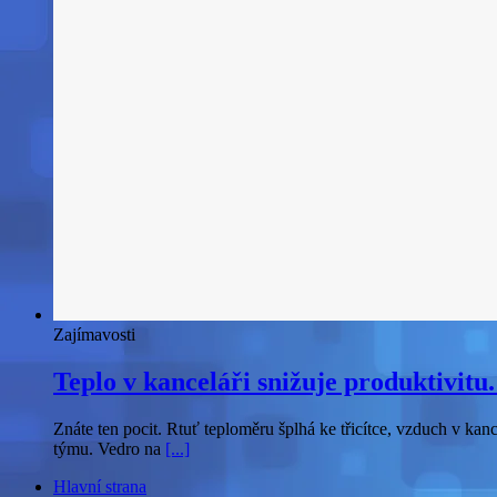
Zajímavosti
Teplo v kanceláři snižuje produktivitu.
Znáte ten pocit. Rtuť teploměru šplhá ke třicítce, vzduch v kan
týmu. Vedro na
[...]
Hlavní strana