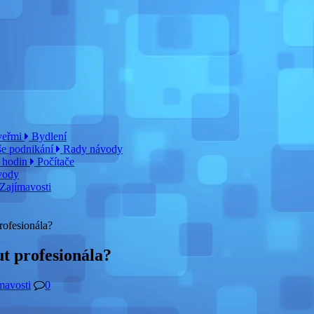
dveřmi
Bydlení
aše podnikání
Rady návody
0 hodin
Počítače
vody
Zajímavosti
rofesionála?
ut profesionála?
mavosti
0