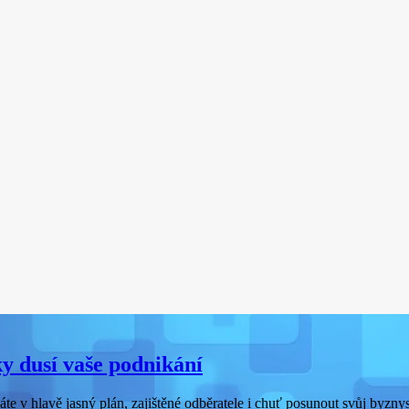
ky dusí vaše podnikání
e v hlavě jasný plán, zajištěné odběratele i chuť posunout svůj byznys