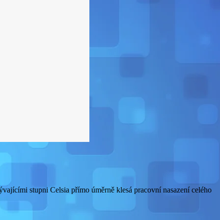
ibývajícími stupni Celsia přímo úměrně klesá pracovní nasazení celého