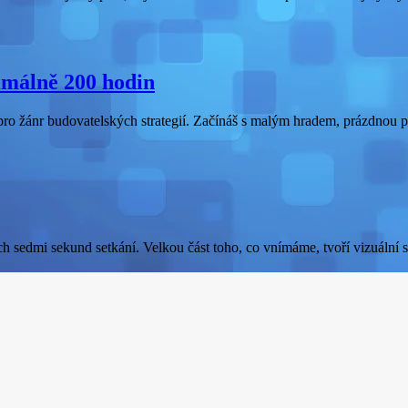
málně 200 hodin
ro žánr budovatelských strategií. Začínáš s malým hradem, prázdnou p
 sedmi sekund setkání. Velkou část toho, co vnímáme, tvoří vizuální 