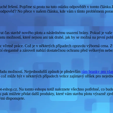
é řešení. Pojďme si proto na tuto otázku odpovědět v tomto článku.Posta
ou odpověď? No přece v našem článku, kde vám s tímto problémem pora
ovat čas stavbě nového plotu a následnému usazení brány. Pokud je vaše 
stu možností, které nejsou ani tak drahé, jak by se možná na první poh
isíc včetně práce. Což je v některých případech opravdu výborná cena. 
obí elegantně a zároveň nabízí dostatečnou ochranu před veškerým nebe
 řadu možností. Nejjednodušší způsob je především
rám branky pro vlas
což může být v některých případech velice zajímavý oříšek pro nejednoh
t-eshop.cz. Na tomto eshopu totiž naleznete všechno potřebné, co budet
u pak můžete přidat další produkty, které vám stavbu plotu výrazně zjedn
ými disponujete.