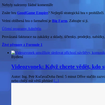
Nebyly nalezeny žádné komentáře
Znáte hru
GoodGame Empire
? Nejlepší strategická hra v prohlížeči.
Velmi oblíbená hra o farmaření je
Big Farm
. Zahrajte si ji.
Účetní programy AdmWin
Provázaná fakturace na zakázky a sklady, účtenky, prodejky, nabídky
Živé přenosy z Formule 1
Bydlení
Videozvonek: Když chcete vědět, kdo s
Autor: Ing. Petr KučavaDoba čtení: 5 minut Dříve stačilo zazv
nebo chtějí mít větší přehled
[...]