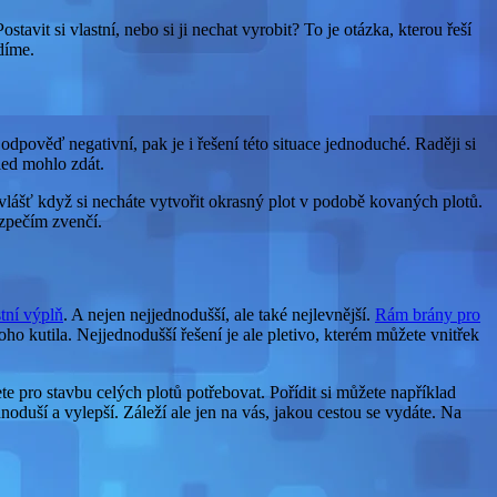
vit si vlastní, nebo si ji nechat vyrobit? To je otázka, kterou řeší
díme.
odpověď negativní, pak je i řešení této situace jednoduché. Raději si
led mohlo zdát.
Zvlášť když si necháte vytvořit okrasný plot v podobě kovaných plotů.
zpečím zvenčí.
tní výplň
. A nejen nejjednodušší, ale také nejlevnější.
Rám brány pro
o kutila. Nejjednodušší řešení je ale pletivo, kterém můžete vnitřek
e pro stavbu celých plotů potřebovat. Pořídit si můžete například
oduší a vylepší. Záleží ale jen na vás, jakou cestou se vydáte. Na