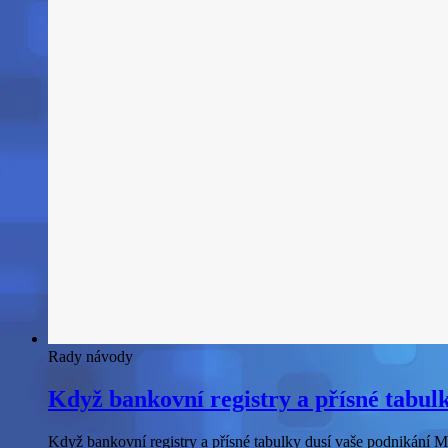
Rady návody
Když bankovní registry a přísné tabul
Když bankovní registry a přísné tabulky dusí vaše podnikání Mát