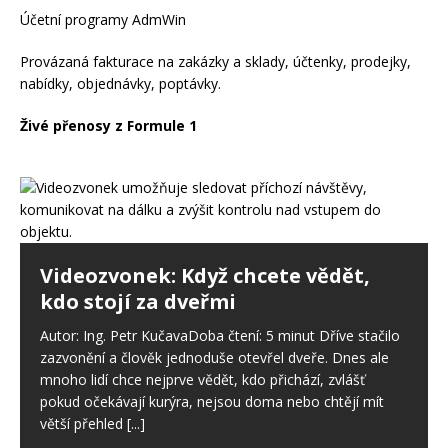
Účetní programy AdmWin
Provázaná fakturace na zakázky a sklady, účtenky, prodejky,
nabídky, objednávky, poptávky.
Živé přenosy z Formule 1
Videozvonek: Když chcete vědět,
kdo stojí za dveřmi
Autor: Ing. Petr KučavaDoba čtení: 5 minut Dříve stačilo
zazvonění a člověk jednoduše otevřel dveře. Dnes ale
mnoho lidí chce nejprve vědět, kdo přichází, zvlášť
pokud očekávají kurýra, nejsou doma nebo chtějí mít
větší přehled
[...]