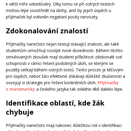
k větší míře sebedůvěry. Díky tomu se při ostrých testech
mohou lépe soustředit na úlohy, aniž by jejich úspěch u
přijímaček byl ovlivněn negativní pocity nervozity.
Zdokonalování znalostí
Přijímačky nanečisto nejen testují stávající znalosti, ale také
studentům umožňují rozvíjet nové dovednosti. Během těchto
simulovaných zkoušek mají studenti příležitost zdokonalit své
schopnosti v rámci řešení podobných úloh, se kterými se
později setkají během ostrých testů. Tento proces je klíčovým
pro úspěch, neboť žáci efektivně získávají důležité zkušenosti a
osvojují si strategie pro řešení konkrétních úloh.
Přijímačky
z matematiky
a českého jazyka tak zvládne dítě daleko lépe.
Identifikace oblastí, kde žák
chybuje
Přijímačky nanečisto mají nakonec důležitou roli v identifikaci