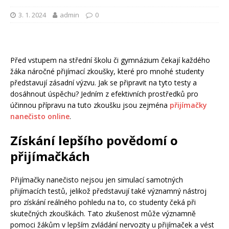
3. 1. 2024
admin
0
Před vstupem na střední školu či gymnázium čekají každého
žáka náročné přijímací zkoušky, které pro mnohé studenty
představují zásadní výzvu. Jak se připravit na tyto testy a
dosáhnout úspěchu? Jedním z efektivních prostředků pro
účinnou přípravu na tuto zkoušku jsou zejména
přijímačky
nanečisto online
.
Získání lepšího povědomí o
přijímačkách
Přijímačky nanečisto nejsou jen simulací samotných
přijímacích testů, jelikož představují také významný nástroj
pro získání reálného pohledu na to, co studenty čeká při
skutečných zkouškách. Tato zkušenost může významně
pomoci žákům v lepším zvládání nervozity u přijímaček a vést