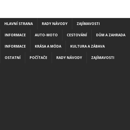
HLAVNÍ STRANA
RADY NÁVODY
ZAJÍMAVOSTI
INFORMACE
AUTO-MOTO
CESTOVÁNÍ
DŮM A ZAHRADA
INFORMACE
KRÁSA A MÓDA
KULTURA A ZÁBAVA
OSTATNÍ
POČÍTAČE
RADY NÁVODY
ZAJÍMAVOSTI